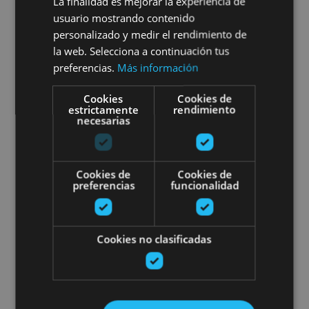
Cata de vinos ecológicos de
La finalidad es mejorar la experiencia de
usuario mostrando contenido
Navarra
personalizado y medir el rendimiento de
la web. Selecciona a continuación tus
preferencias.
Más información
Cookies
Cookies de
Arribe, Atallu, Azkarate, Betelu, Uztegi
estrictamente
rendimiento
necesarias
Cata de cerveza en el Valle de A
Cookies de
Cookies de
preferencias
funcionalidad
Cookies no clasificadas
01 MAY - 31 AGO
Cata de cerveza en el Valle de