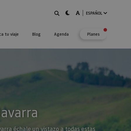
BUSCAR
dark-mode
A-mode
ESPAÑOL
ca tu viaje
Blog
Agenda
Planes
Navarra
varra échale un vistazo a todas estas