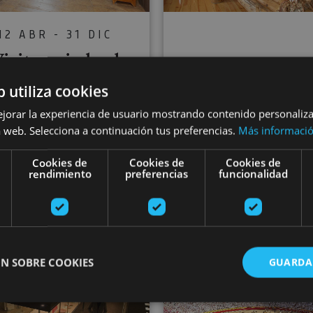
12 ABR - 31 DIC
isita guiada al
13 JUL - 31 AG
asterio de Urdax
Visita guiada 
b utiliza cookies
y Museo de San
Museo de la Alm
ejorar la experiencia de usuario mostrando contenido personaliz
 web. Selecciona a continuación tus preferencias.
Más informaci
Salvador
Cookies de
Cookies de
Cookies de
rendimiento
preferencias
funcionalidad
Monasterio de Urdax,
Burgui, Museo de la Almadía
Urdazubi/Urdax
del Roncal - Belagua
N SOBRE COOKIES
GUARDA
 de Municiones de Eugi
Visita el Museo de Tudela y claustro románico de la C
Visita la P