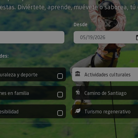
stas. Diviértete, aprende, muévete o saborea, tú 
Desde
des:
uraleza y deporte
Actividades culturales
nes en familia
Camino de Santiago
esibilidad
Turismo regenerativo