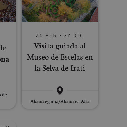
s de funcionalidad
ión de usuario y la
24 FEB - 22 DIC
S
Visita guiada al
de
ookie para recordar
Museo de Estelas en
es de los visitantes.
ona
ookie-Script.com
la Selva de Irati
o general, utilizada
tiliza para
or parte del
 navegador del
s de
Abaurregaina/Abaurrea Alta
Descripción
ente