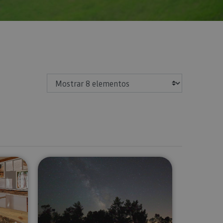
Mostrar
 Salvador
da al Museo de la Almadía
Viaje astronómico por la Ribera d