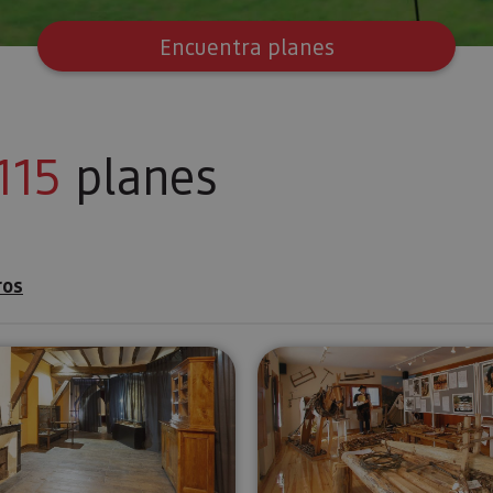
Encuentra planes
115
planes
ros
rengo
Visita guiada al Monasterio de Urdax y Museo de San
Visita guia