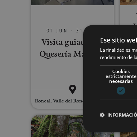
V
01 JUN - 31 AGO
Mon
Ese sitio we
Visita guiada a la
La finalidad es m
Quesería Marengo
rendimiento de la
Cookies
estrictamente
necesarias
Roncal, Valle del Roncal - Belagua
INFORMACIÓ
Visita guiada a la Real Fábrica