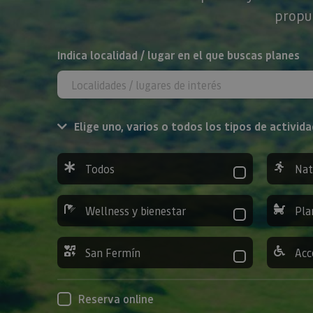
propue
BUSCAR
Indica localidad / lugar en el que buscas planes
Elige uno, varios o todos los tipos de activida
Todos
Nat
Wellness y bienestar
Pla
San Fermín
Acc
Reserva online