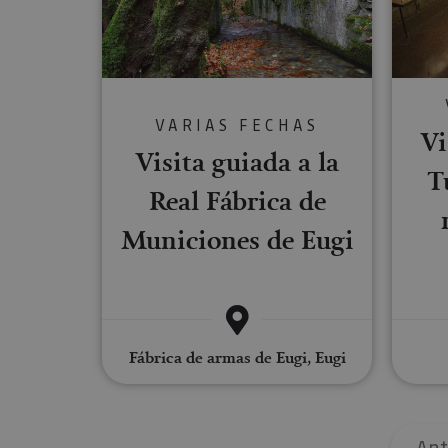
Cookies estrictam
Las cookies estrictam
gestión de cuentas. E
VARIAS FECHAS
Vi
Nombre
Visita guiada a la
T
CookieScriptConse
Real Fábrica de
Municiones de Eugi
JSESSIONID
COOKIE_SUPPORT
Fábrica de armas de Eugi, Eugi
Nombre
Nombre
Nombre
_hjSession_3655069
Provee
Nombre
Ant
/
Domin