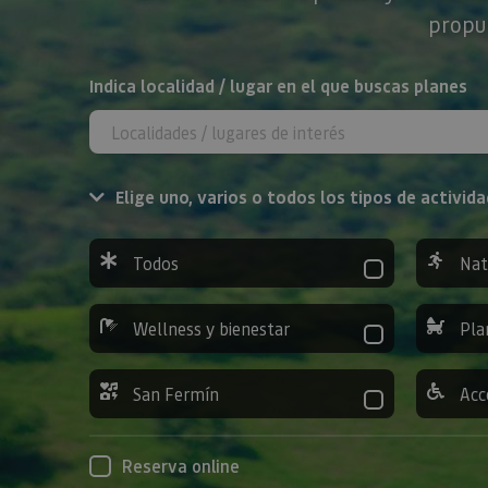
propue
BUSCAR
Indica localidad / lugar en el que buscas planes
Elige uno, varios o todos los tipos de activida
Todos
Nat
Wellness y bienestar
Pla
San Fermín
Acc
Reserva online