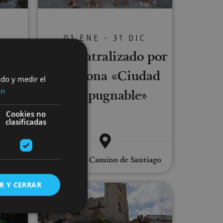
C
01 ENE - 31 DIC
Tour teatralizado por
alle
Pamplona «Ciudad
e
ado y medir el
Inexpugnable»
ón
Cookies no
clasificadas
,
Santiago
Pamplona, Camino de Santiago
R Y CERRAR
en Navarra: descubre nuestros tesoros escondidos.
Ruta monumental en Estella-Liza