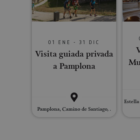
Cookies estrictam
Las cookies estrictam
gestión de cuentas. E
01 ENE - 31 DIC
Nombre
V
Visita guiada privada
CookieScriptConse
Mu
a Pamplona
JSESSIONID
COOKIE_SUPPORT
Estella
Pamplona, Camino de Santiago, .
Nombre
Nombre
Nombre
_hjSession_3655069
Provee
Nombre
/
Domin