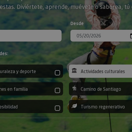
stas. Diviértete, aprende, muévete o saborea, tú 
Desde
des:
uraleza y deporte
Actividades culturales
nes en familia
Camino de Santiago
esibilidad
Turismo regenerativo