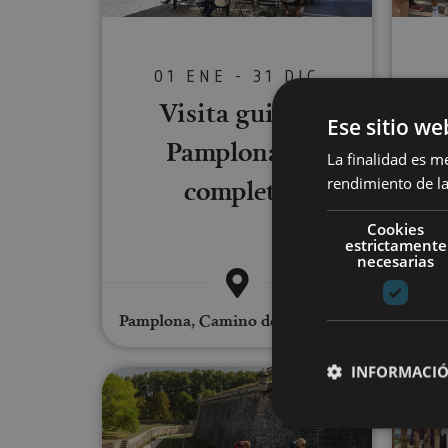
01 ENE - 31 DIC
Visita guiada
Ese sitio we
Pamplona al
La finalidad es m
completo
rendimiento de la
Cookies
estrictamente
necesarias
Pamplona, Camino de Santiago, .
Pampl
INFORMACIÓ
Visita guiada privada a Pampl