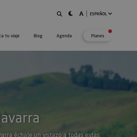
BUSCAR
dark-mode
A-mode
ESPAÑOL
ca tu viaje
Blog
Agenda
Planes
Navarra
varra échale un vistazo a todas estas