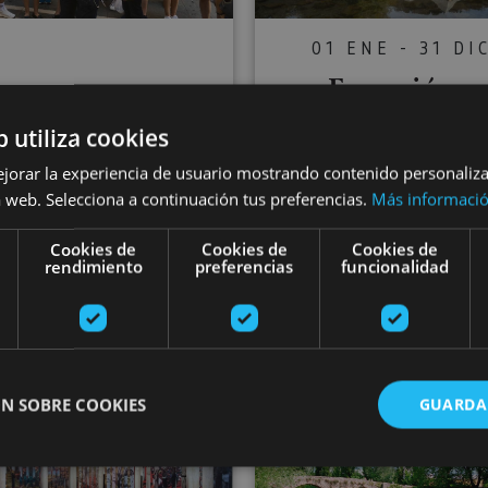
01 ENE - 31 DI
Excursión a
01 ENE - 31 DIC
Orreaga/Roncesv
b utiliza cookies
Pamplona Tour.
s - Camino d
ejorar la experiencia de usuario mostrando contenido personaliz
Visita Guiada
 web. Selecciona a continuación tus preferencias.
Más informaci
Santiago
Cookies de
Cookies de
Cookies de
rendimiento
preferencias
funcionalidad
Orreaga/Roncesvalles
ona, Camino de Santiago, .
Auritz/Burguete, Camino de 
N SOBRE COOKIES
GUARDA
ona
Visita guiada al Museo del Carlismo
Geocaching 