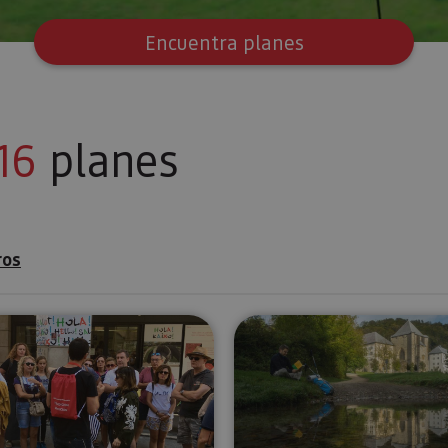
Encuentra planes
16
planes
ros
mpleto
Pamplona Tour. Visita Guiada
Excursión a