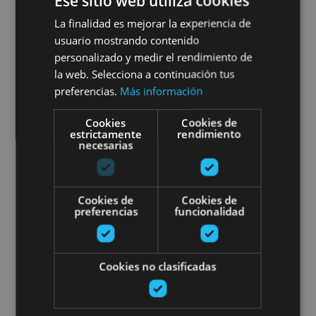
Ese sitio web utiliza cookies
Excursión a la Selva de Irati,
La finalidad es mejorar la experiencia de
Ochagavía, Foz de Lumbier y
usuario mostrando contenido
Foz de Arbaiun
personalizado y medir el rendimiento de
la web. Selecciona a continuación tus
preferencias.
Más información
Cookies
Cookies de
Foz de Arbaiun, Foz de Lumbier, Selva de Irati,
estrictamente
rendimiento
necesarias
Ochagavía
Paseo con burros
Cookies de
Cookies de
preferencias
funcionalidad
Cookies no clasificadas
21 MAR - 21 DIC