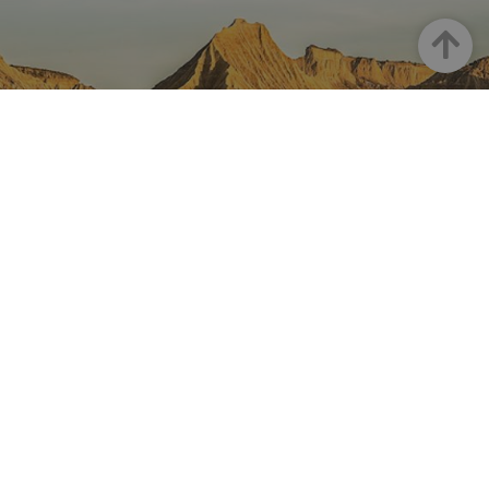
Arriba
NAVARRA EN INSTAGRAM
Descubre toda la belleza de
Navarra
Instagram Oficial De Turismo