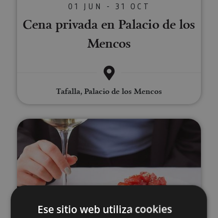
01 JUN - 31 OCT
Cena privada en Palacio de los
Mencos
Tafalla, Palacio de los Mencos
Cata de vinos ecológicos de Nav
VARIAS FECHAS
Ese sitio web utiliza cookies