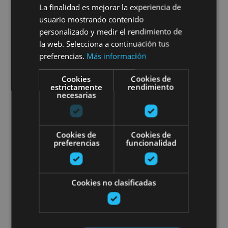
Cata de vinos ecológicos de
La finalidad es mejorar la experiencia de
usuario mostrando contenido
Navarra
personalizado y medir el rendimiento de
la web. Selecciona a continuación tus
preferencias.
Más información
Arribe, Atallu, Azkarate, Betelu, Uztegi
Cookies
Cookies de
estrictamente
rendimiento
necesarias
Cata de cerveza en el Valle de A
Cookies de
Cookies de
preferencias
funcionalidad
Cookies no clasificadas
01 MAY - 31 AGO
Cata de cerveza en el Valle de