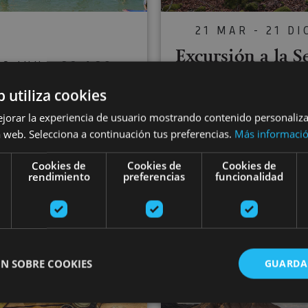
21 MAR - 21 DI
Excursión a la S
22 JUN - 28 AGO
de Irati, Ochaga
rsos de Windsurf
b utiliza cookies
Foz de Lumbier y
Embalse de Alloz
ejorar la experiencia de usuario mostrando contenido personaliz
de Arbaiun
 web. Selecciona a continuación tus preferencias.
Más informaci
Cookies de
Cookies de
Cookies de
rendimiento
preferencias
funcionalidad
Foz de Arbaiun, Foz de Lum
Embalse de Alloz, Alloz
Selva de Irati, Ochagav
lona y alrededores
Gravel en el Valle de Ultzama: rutas y estancia entre
Ruta guiada
N SOBRE COOKIES
GUARDA