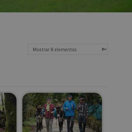
Mostrar
 la Selva de Irati, Ochagavía, Foz de Lumbier y Foz de Arbaiun
Paseo con burros