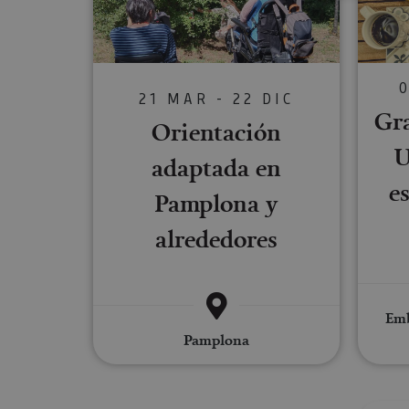
Cookies estrictam
Las cookies estrictam
21 MAR - 22 DIC
gestión de cuentas. E
Gra
Orientación
Nombre
U
adaptada en
CookieScriptConse
e
Pamplona y
alrededores
JSESSIONID
COOKIE_SUPPORT
Emb
Pamplona
Nombre
Nombre
Nombre
_hjSession_3655069
Provee
Nombre