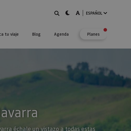
BUSCAR
dark-mode
A-mode
ESPAÑOL
ca tu viaje
Blog
Agenda
Planes
Navarra
varra échale un vistazo a todas estas