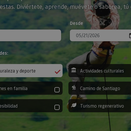
stas. Diviértete, aprende, muévete o saborea, tú 
Desde
des:
uraleza y deporte
Actividades culturales
nes en familia
Camino de Santiago
esibilidad
Turismo regenerativo