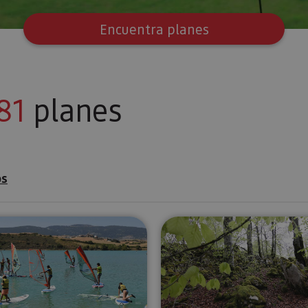
Encuentra planes
81
planes
os
ati
Cursos de Windsurf en Embalse de Alloz
Excursión a