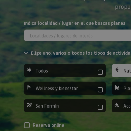
propue
BUSCAR
Indica localidad / lugar en el que buscas planes
Elige uno, varios o todos los tipos de activida
Todos
Nat
Wellness y bienestar
Pla
San Fermín
Acc
Reserva online