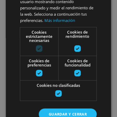
Descenso en balsa por el río
usuario mostrando contenido
personalizado y medir el rendimiento de
Irati
la web. Selecciona a continuación tus
preferencias.
Más información
Cookies
Cookies de
estrictamente
rendimiento
Foz de Lumbier, Lumbier
necesarias
Noche de Estrellas (Astro-Turi
Cookies de
Cookies de
preferencias
funcionalidad
Cookies no clasificadas
06 JUN - 19 SEP
Noche de Estrellas (Astro-
GUARDAR Y CERRAR