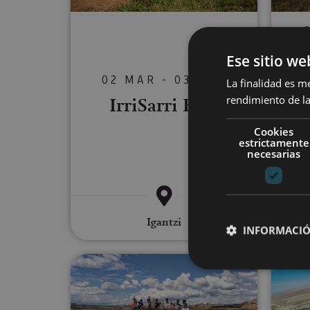
V
Ese sitio we
Bi
02 MAR - 03 NOV
La finalidad es m
IrriSarri Bike
rendimiento de la
ex
Cookies
estrictamente
necesarias
Valle d
Igantzi
INFORMACIÓ
Paseo guiado en BTT por Bard
Cookies estrictam