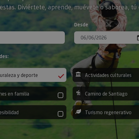
stas. Diviértete, aprende, muévete o saborea, tú 
Desde
des:
uraleza y deporte
Actividades culturales
nes en familia
Camino de Santiago
esibilidad
Turismo regenerativo