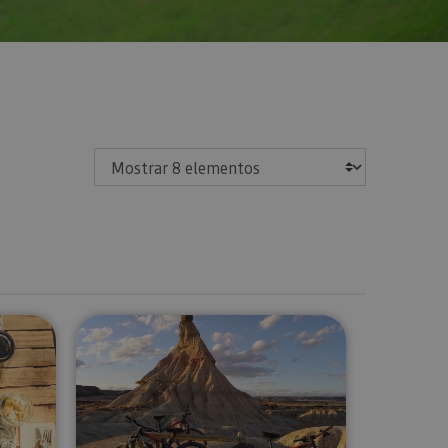
Mostrar
tes sobre Robles
l Valle de Ultzama: rutas y estancia entre los arboles
Ruta guiada en bici eléctrica Bard