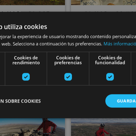
01 MAR - 31 OCT
01 MAR - 30 NO
alles Verdes en
Gravel en el Vall
b utiliza cookies
cicleta: escapada
Ultzama: rutas
ejorar la experiencia de usuario mostrando contenido personaliz
 web. Selecciona a continuación tus preferencias.
Más informaci
clusiva en Suites
estancia entre l
sobre Robles
Cookies de
Cookies de
Cookies de
arboles
rendimiento
preferencias
funcionalidad
e Ultzama, Elgorriaga, Bosque
Embalses de Leurtza, Vall
de Orgi, Larraun
Ultzama
N SOBRE COOKIES
GUARDA
enas
Ruta guiada Ebike Bardenas
Ruta guiada
ente necesarias
Cookies de rendimiento
Cookies de preferencias
Cookie