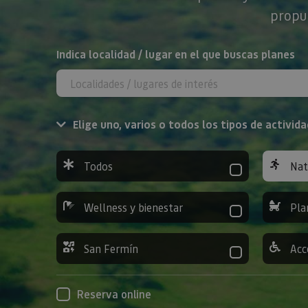
propue
BUSCAR
Indica localidad / lugar en el que buscas planes
Elige uno, varios o todos los tipos de activida
Todos
Nat
Wellness y bienestar
Pla
San Fermín
Acc
Reserva online