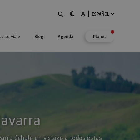
BUSCAR
dark-mode
A-mode
ESPAÑOL
ca tu viaje
Blog
Agenda
Planes
Navarra
varra échale un vistazo a todas estas