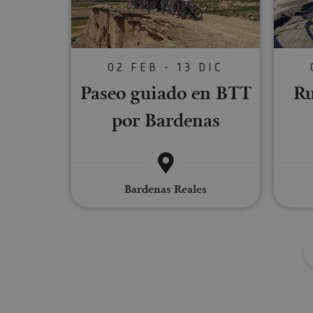
Las cookies estrictam
gestión de cuentas. E
02 FEB - 13 DIC
Nombre
Paseo guiado en BTT
Ru
CookieScriptConse
por Bardenas
JSESSIONID
Bardenas Reales
COOKIE_SUPPORT
Nombre
Nombre
Nombre
_hjSession_3655069
Provee
Nombre
/
Domin
LFR_SESSION_STAT
C
GUEST_LANGUAGE_
uid
.adform
GN