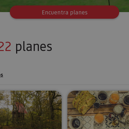
Encuentra planes
22
planes
os
Valles Verdes en Bicicleta: escapada exclusiva en Sui
Gravel en e