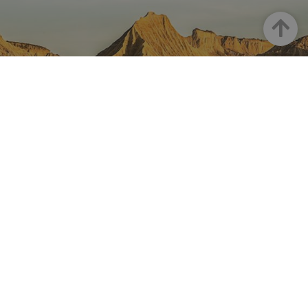
Arriba
NAVARRA EN INSTAGRAM
Descubre toda la belleza de
Navarra
Instagram Oficial De Turismo