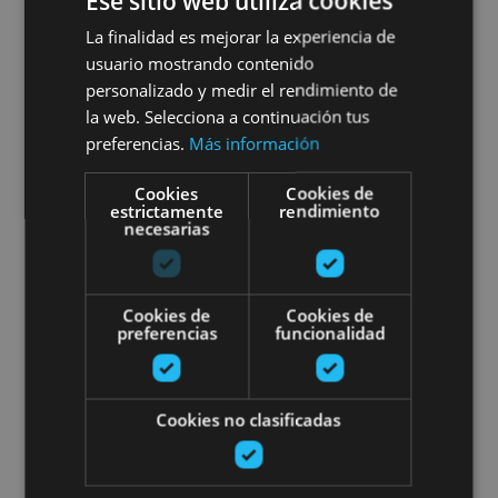
Ese sitio web utiliza cookies
Excursión a la Selva de Irati,
La finalidad es mejorar la experiencia de
Ochagavía, Foz de Lumbier y
usuario mostrando contenido
Foz de Arbaiun
personalizado y medir el rendimiento de
la web. Selecciona a continuación tus
preferencias.
Más información
Cookies
Cookies de
Foz de Arbaiun, Foz de Lumbier, Selva de Irati,
estrictamente
rendimiento
necesarias
Ochagavía
Paseo con burros
Cookies de
Cookies de
preferencias
funcionalidad
Cookies no clasificadas
21 MAR - 21 DIC