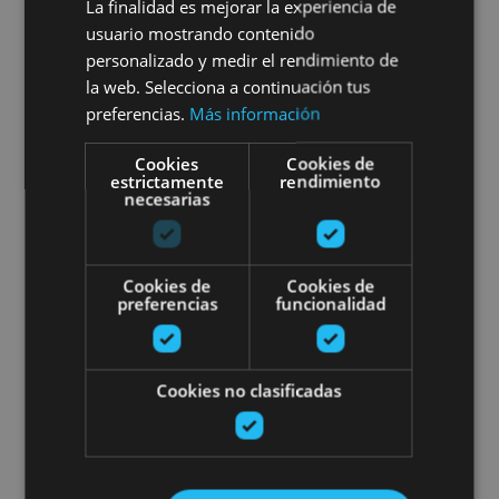
Visita guiada de una nevera y
La finalidad es mejorar la experiencia de
usuario mostrando contenido
Bodegas Cadarso Ciordia
personalizado y medir el rendimiento de
la web. Selecciona a continuación tus
preferencias.
Más información
Aras
Cookies
Cookies de
estrictamente
rendimiento
necesarias
El Palacio Real de Olite por tu c
Cookies de
Cookies de
preferencias
funcionalidad
Cookies no clasificadas
01 ENE - 31 DIC
El Palacio Real de Olite por tu