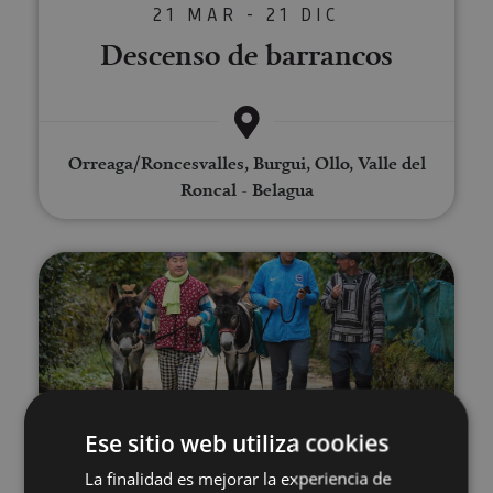
21 MAR - 21 DIC
Descenso de barrancos
Orreaga/Roncesvalles, Burgui, Ollo, Valle del
Roncal - Belagua
Paseo con burros
Ese sitio web utiliza cookies
21 MAR - 21 DIC
La finalidad es mejorar la experiencia de
Paseo con burros