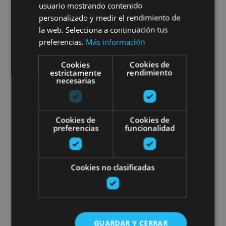
usuario mostrando contenido
personalizado y medir el rendimiento de
la web. Selecciona a continuación tus
preferencias.
Más información
Leitza
Cookies
Cookies de
estrictamente
rendimiento
necesarias
Descenso Barranco Arandari
Cookies de
Cookies de
preferencias
funcionalidad
21 MAR - 21 DIC
Cookies no clasificadas
Descenso Barranco Arandari
GUARDAR Y CERRAR