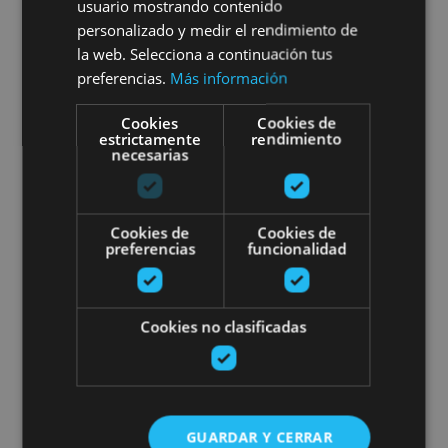
Sup Yoga en el Embalse de
usuario mostrando contenido
personalizado y medir el rendimiento de
Alloz
la web. Selecciona a continuación tus
preferencias.
Más información
Cookies
Cookies de
estrictamente
rendimiento
Lerate
necesarias
Descenso en balsa por el río Irat
Cookies de
Cookies de
preferencias
funcionalidad
Cookies no clasificadas
01 JUN - 03 OCT
Descenso en balsa por el río
GUARDAR Y CERRAR