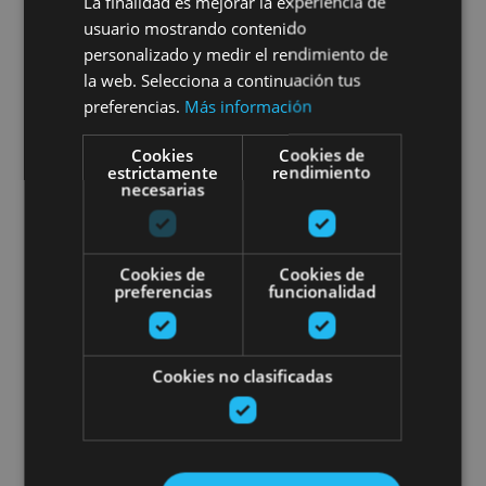
La finalidad es mejorar la experiencia de
01 ENE - 31 DIC
usuario mostrando contenido
Sunbilla Escape Room
personalizado y medir el rendimiento de
la web. Selecciona a continuación tus
preferencias.
Más información
Cookies
Cookies de
Sunbilla
estrictamente
rendimiento
necesarias
Escape the City en Pamplona: "¿
Cookies de
Cookies de
preferencias
funcionalidad
Cookies no clasificadas
01 ENE - 31 DIC
Escape the City en Pamplona: