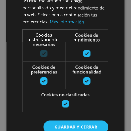
usuario mostrando contenido
Visita guiada privada a
personalizado y medir el rendimiento de
la web. Selecciona a continuación tus
Pamplona
preferencias.
Más información
Cookies
Cookies de
estrictamente
rendimiento
necesarias
Pamplona, Camino de Santiago, .
Cookies de
Cookies de
Visita guiada por Pamplona
preferencias
funcionalidad
Cookies no clasificadas
01 ENE - 31 DIC
Visita guiada por Pamplona
GUARDAR Y CERRAR