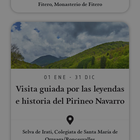
Fitero, Monasterio de Fitero
cook
recor
pref
cons
de c
Visita guiada por las leyendas e 
los v
Es n
que 
de c
Cook
Scri
func
corr
JSESSIONID
Sesión
Cook
Oracle
sesi
Corporation
Política de Privacidad de Google
plat
www.visitnavarra.es
01 ENE - 31 DIC
prop
gene
Visita guiada por las leyendas
utili
sitio
en JS
e historia del Pirineo Navarro
Nor
se ut
mant
sesi
usua
anón
parte
Selva de Irati, Colegiata de Santa María de
servi
Orreaga/Roncesvalles