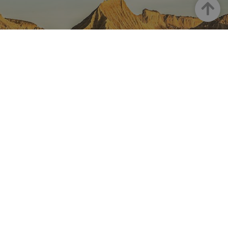
Arriba
NAVARRA EN INSTAGRAM
Descubre toda la belleza de
Navarra
Instagram Oficial De Turismo