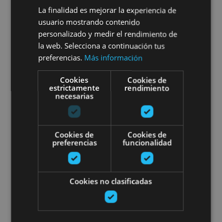
Cata de vinos ecológicos de
La finalidad es mejorar la experiencia de
Navarra
usuario mostrando contenido
personalizado y medir el rendimiento de
la web. Selecciona a continuación tus
preferencias.
Más información
Arribe, Atallu, Azkarate, Betelu, Uztegi
Cookies
Cookies de
estrictamente
rendimiento
necesarias
Cata de cerveza en el Valle de A
Cookies de
Cookies de
preferencias
funcionalidad
Cookies no clasificadas
01 MAY - 31 AGO
Cata de cerveza en el Valle de