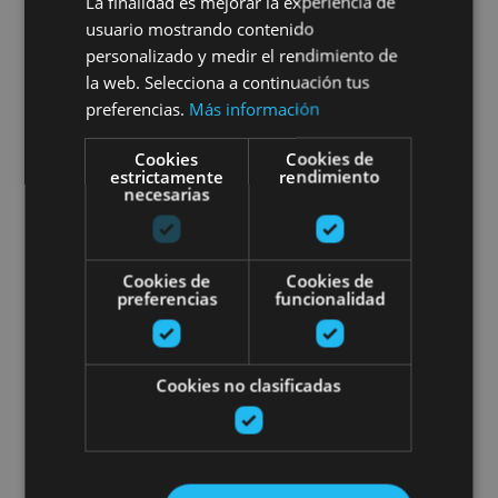
Noche de Estrellas (Astro-
La finalidad es mejorar la experiencia de
usuario mostrando contenido
Turismo)
personalizado y medir el rendimiento de
la web. Selecciona a continuación tus
preferencias.
Más información
Cookies
Cookies de
Cáseda
estrictamente
rendimiento
necesarias
Cursos de iniciación y perfeccio
Cookies de
Cookies de
preferencias
funcionalidad
Cookies no clasificadas
22 JUN - 28 AGO
Cursos de iniciación y