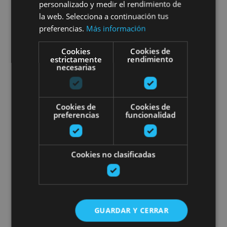
personalizado y medir el rendimiento de
la web. Selecciona a continuación tus
preferencias.
Más información
Varias ubicaciones
Cookies
Cookies de
estrictamente
rendimiento
necesarias
Visita a Bodegas Ochoa: Vivimos 
Cookies de
Cookies de
preferencias
funcionalidad
01 ENE - 31 DIC
Cookies no clasificadas
Visita a Bodegas Ochoa:
Vivimos el vino
GUARDAR Y CERRAR