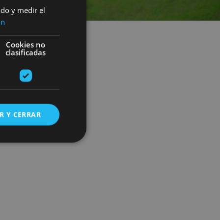
ado y medir el
ón
Cookies no
clasificadas
R Y CERRAR
s de funcionalidad
ión de usuario y la