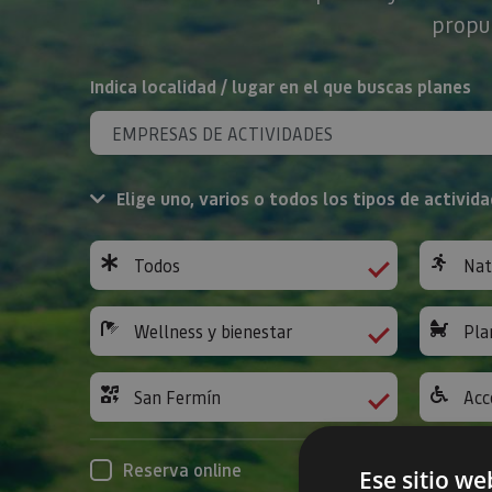
propue
BUSCAR
Indica localidad / lugar en el que buscas planes
Elige uno, varios o todos los tipos de activida
Todos
Nat
Wellness y bienestar
Pla
San Fermín
Acc
Reserva online
Ese sitio we