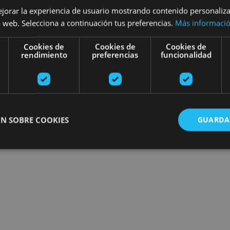
ejorar la experiencia de usuario mostrando contenido personaliz
Encuentra planes
 web. Selecciona a continuación tus preferencias.
Más informaci
Cookies de
Cookies de
Cookies de
rendimiento
preferencias
funcionalidad
N SOBRE COOKIES
GUARDA
ente necesarias
Cookies de rendimiento
Cookies de preferencias
Cookie
Cookies no clasificadas
ente necesarias permiten la funcionalidad principal del sitio web, como el inicio de ses
l sitio web no se puede utilizar correctamente sin las cookies estrictamente necesarias.
Proveedor
/