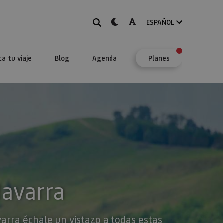
BUSCAR
dark-mode
A-mode
ESPAÑOL
ca tu viaje
Blog
Agenda
Planes
Navarra
varra échale un vistazo a todas estas