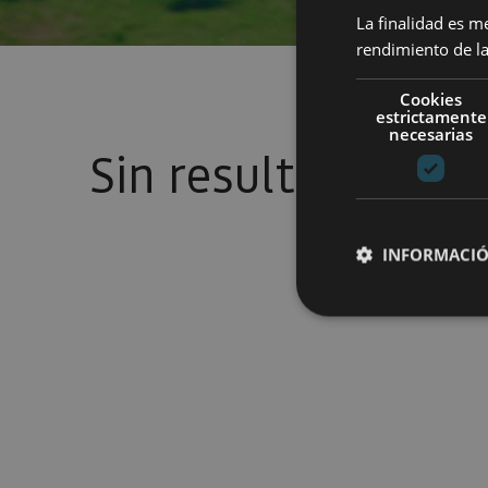
La finalidad es m
rendimiento de la
Cookies
estrictamente
necesarias
Sin resultados
INFORMACIÓ
Cookies estrictam
Las cookies estrictam
gestión de cuentas. E