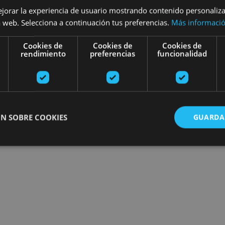
ejorar la experiencia de usuario mostrando contenido personaliz
Encuentra planes
 web. Selecciona a continuación tus preferencias.
Más informaci
Cookies de
Cookies de
Cookies de
rendimiento
preferencias
funcionalidad
N SOBRE COOKIES
GUARDA
ente necesarias
Cookies de rendimiento
Cookies de preferencias
Cookie
Cookies no clasificadas
ente necesarias permiten la funcionalidad principal del sitio web, como el inicio de ses
l sitio web no se puede utilizar correctamente sin las cookies estrictamente necesarias.
Proveedor
/