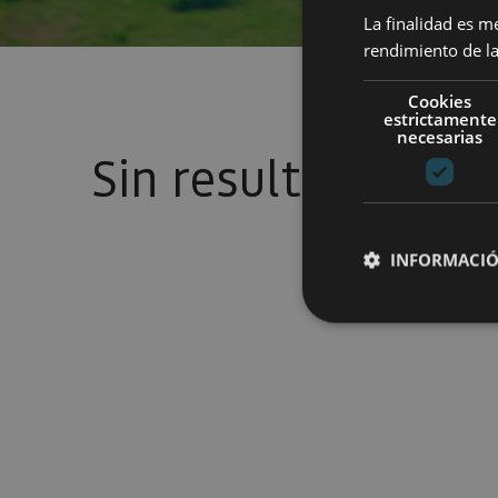
La finalidad es m
rendimiento de la
Cookies
estrictamente
necesarias
Sin resultados
INFORMACIÓ
Cookies estrictam
Las cookies estrictam
gestión de cuentas. E