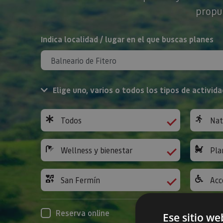
propue
BUSCAR
Indica localidad / lugar en el que buscas planes
Elige uno, varios o todos los tipos de activida
Todos
Nat
Wellness y bienestar
Pla
San Fermín
Acc
Reserva online
Ese sitio we