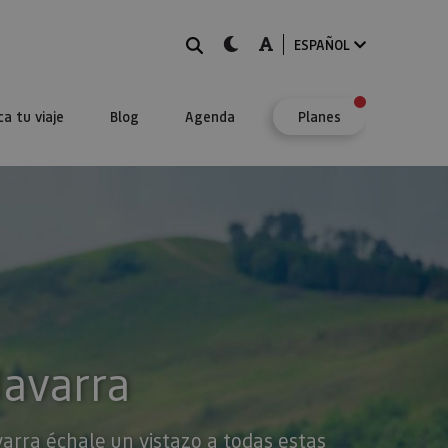
BUSCAR
dark-mode
A-mode
ESPAÑOL
ca tu viaje
Blog
Agenda
Planes
Navarra
varra échale un vistazo a todas estas