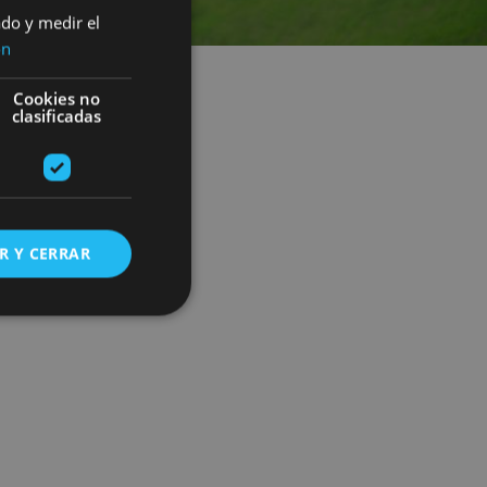
ado y medir el
ón
Cookies no
clasificadas
R Y CERRAR
s de funcionalidad
ión de usuario y la