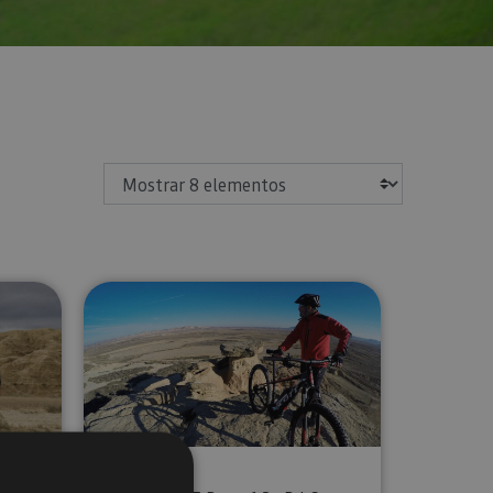
Mostrar
da para grupos a las Bardenas Reales
Ruta guiada Ebike Bardenas
C