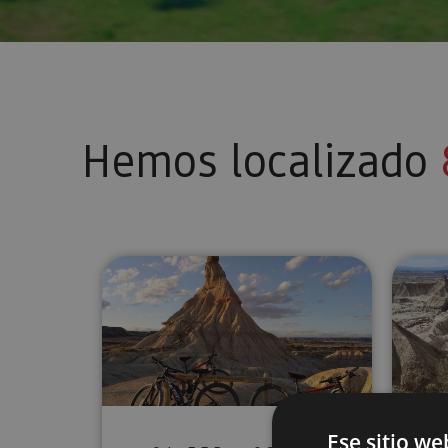
Hemos localizado
Ruta guiada en bici eléctrica B
Ese sitio we