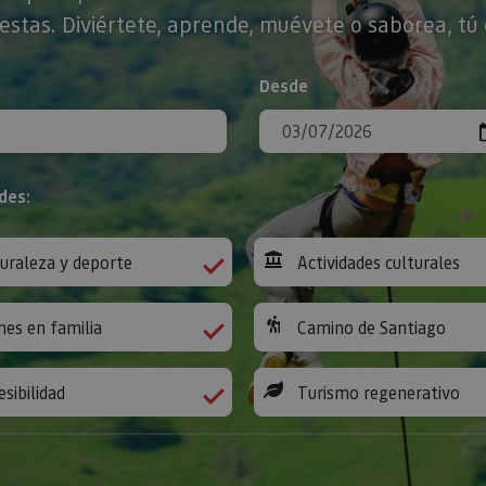
stas. Diviértete, aprende, muévete o saborea, tú 
Desde
des:
uraleza y deporte
Actividades culturales
nes en familia
Camino de Santiago
esibilidad
Turismo regenerativo