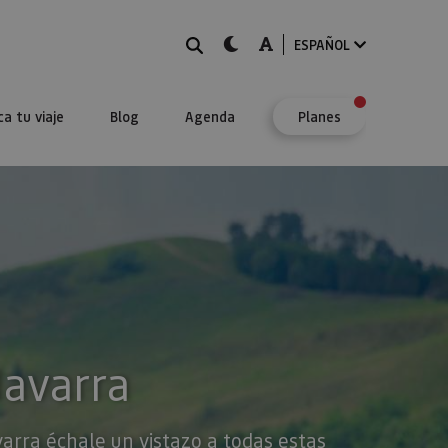
BUSCAR
dark-mode
A-mode
ESPAÑOL
ca tu viaje
Blog
Agenda
Planes
Navarra
varra échale un vistazo a todas estas