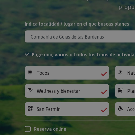
propue
BUSCAR
Indica localidad / lugar en el que buscas planes
Elige uno, varios o todos los tipos de activida
Todos
Nat
Wellness y bienestar
Pla
San Fermín
Acc
Reserva online