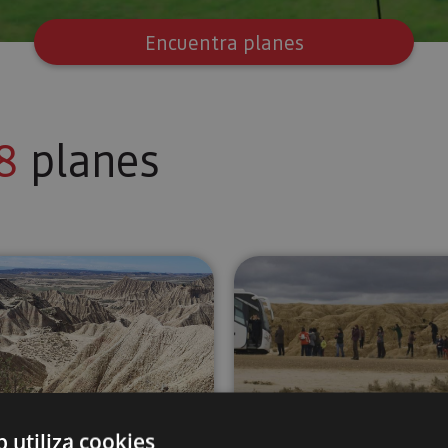
Encuentra planes
8
planes
ardenas
Senderismo en las Bardenas Reales
Visita guia
02 FEB - 13 DI
b utiliza cookies