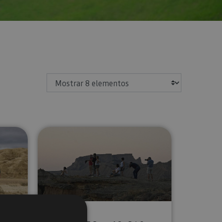
Mostrar
da para grupos a las Bardenas Reales
Ruta en 4x4 Bardena Crepuscular
C