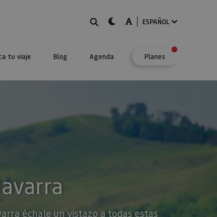
BUSCAR
dark-mode
A-mode
ESPAÑOL
ca tu viaje
Blog
Agenda
Planes
Navarra
varra échale un vistazo a todas estas