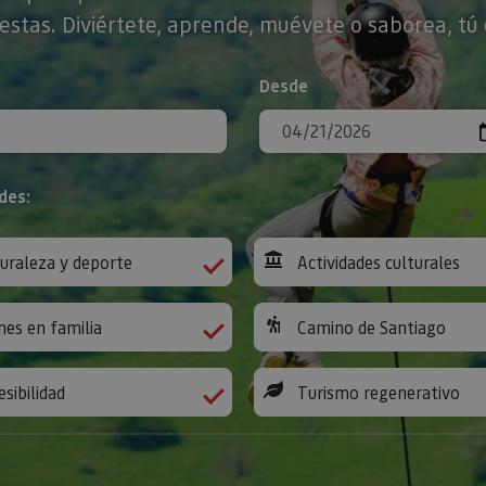
stas. Diviértete, aprende, muévete o saborea, tú 
Desde
des:
uraleza y deporte
Actividades culturales
nes en familia
Camino de Santiago
esibilidad
Turismo regenerativo