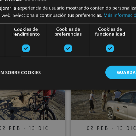
04 FEB - 08 DIC
Visita guiada p
ejorar la experiencia de usuario mostrando contenido personaliz
nderismo en las
 web. Selecciona a continuación tus preferencias.
Más informaci
grupos a las
ardenas Reales
Bardenas Real
Cookies de
Cookies de
Cookies de
rendimiento
preferencias
funcionalidad
Bardenas Reales
Bardenas Reales
N SOBRE COOKIES
GUARDA
enas
Ruta guiada Ebike Bardenas
Visita guia
ente necesarias
Cookies de rendimiento
Cookies de preferencias
Cookie
Cookies no clasificadas
ente necesarias permiten la funcionalidad principal del sitio web, como el inicio de ses
l sitio web no se puede utilizar correctamente sin las cookies estrictamente necesarias.
02 FEB - 13 DIC
02 FEB - 13 DI
Proveedor
/