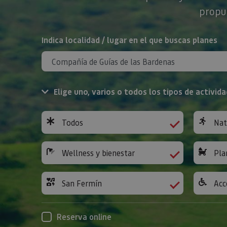
propue
BUSCAR
Indica localidad / lugar en el que buscas planes
Elige uno, varios o todos los tipos de activida
Todos
Nat
Wellness y bienestar
Pla
San Fermín
Acc
Reserva online