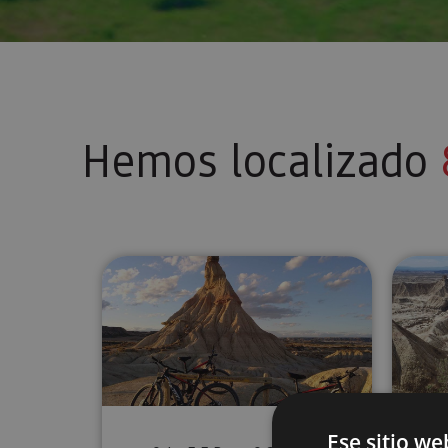
Hemos localizado
Ruta guiada en bici eléctrica B
Ese sitio we