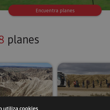
Encuentra planes
8
planes
ardenas
Senderismo en las Bardenas Reales
Visita guia
02 FEB - 13 DI
b utiliza cookies