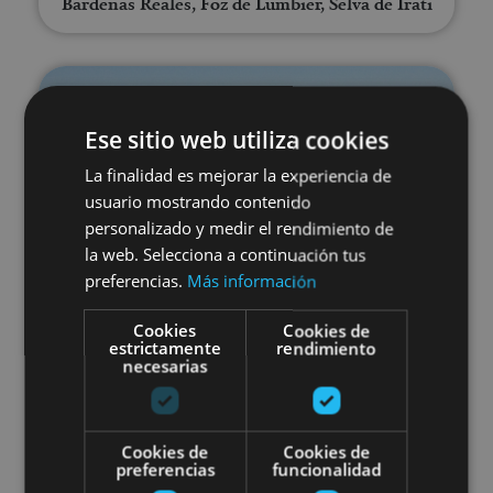
Bardenas Reales, Foz de Lumbier, Selva de Irati
Ruta 4x4 Bardenas esencial
Ese sitio web utiliza cookies
La finalidad es mejorar la experiencia de
usuario mostrando contenido
personalizado y medir el rendimiento de
la web. Selecciona a continuación tus
01 ENE - 31 DIC
preferencias.
Más información
Ruta 4x4 Bardenas esencial
Cookies
Cookies de
estrictamente
rendimiento
necesarias
Bardenas Reales
Cookies de
Cookies de
preferencias
funcionalidad
Ruta 4x4 por las Bardenas: aven