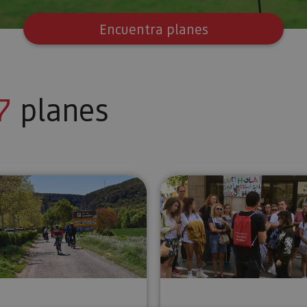
Encuentra planes
7
planes
Rutas en e-bike con guía
Pamplona To