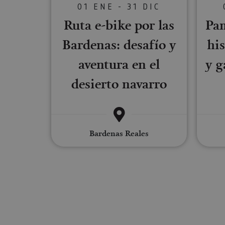
01 ENE - 31 DIC
Las cookies estrictam
gestión de cuentas. E
Ruta e-bike por las
Pam
Nombre
Bardenas: desafío y
his
CookieScriptConse
aventura en el
y g
desierto navarro
JSESSIONID
COOKIE_SUPPORT
Bardenas Reales
Nombre
Nombre
Nombre
_hjSession_3655069
Provee
Nombre
/
Domin
LFR_SESSION_STAT
C
GUEST_LANGUAGE_
uid
.adform
GN
_hjSessionUser_365
_ga