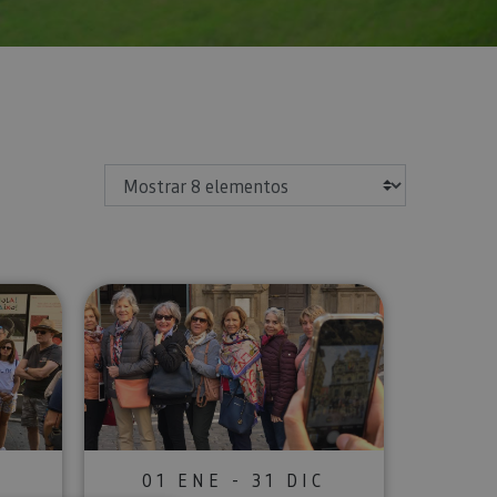
Mostrar
ur. Visita Guiada
Pamplona imprescindible: historia, 
01 ENE - 31 DIC