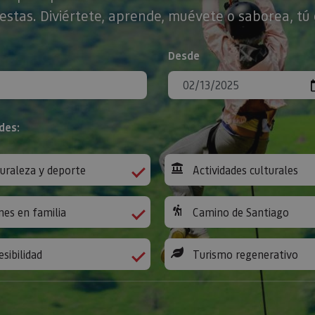
stas. Diviértete, aprende, muévete o saborea, tú 
Desde
des:
uraleza y deporte
Actividades culturales
nes en familia
Camino de Santiago
esibilidad
Turismo regenerativo