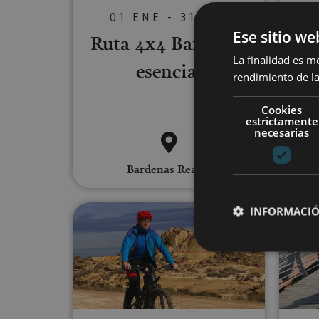
01 ENE - 31 DIC
Ru
Ese sitio we
Ruta 4x4 Bardenas
La finalidad es m
esencial
rendimiento de la
Cookies
estrictamente
necesarias
Barde
Bardenas Reales
Ruta e-bike por las Bardenas: 
INFORMACIÓ
Cookies estrictam