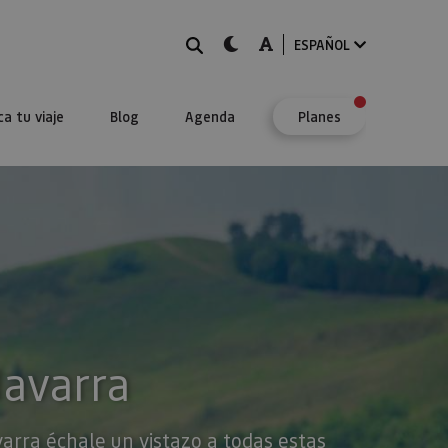
BUSCAR
dark-mode
A-mode
ESPAÑOL
ca tu viaje
Blog
Agenda
Planes
Navarra
varra échale un vistazo a todas estas