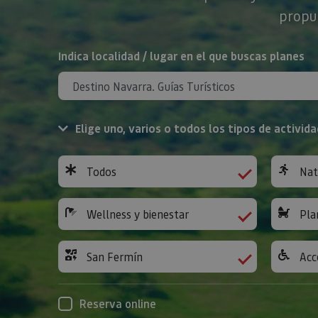
propue
BUSCAR
Indica localidad / lugar en el que buscas planes
Elige uno, varios o todos los tipos de activida
Todos
Nat
Wellness y bienestar
Pla
San Fermín
Acc
Reserva online