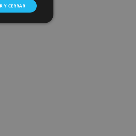
R Y CERRAR
s de funcionalidad
ión de usuario y la
ookie para recordar
es de los visitantes.
ookie-Script.com
o general, utilizada
tiliza para
or parte del
 navegador del