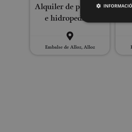
Alquiler de piraguas
Pa
INFORMACIÓ
e hidropedales
Cookies estrictam
Embalse de Alloz, Alloz
Las cookies estrictam
gestión de cuentas. E
Nombre
CookieScriptConse
JSESSIONID
COOKIE_SUPPORT