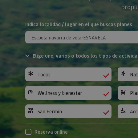
propue
BUSCAR
Indica localidad / lugar en el que buscas planes
Elige uno, varios o todos los tipos de activida
Todos
Nat
Wellness y bienestar
Pla
San Fermín
Acc
Reserva online