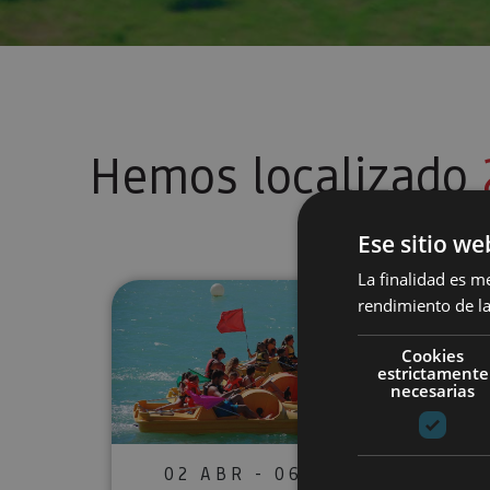
Hemos localizado
Ese sitio we
La finalidad es m
Alquiler de piraguas e hidroped
rendimiento de la
Cookies
estrictamente
necesarias
02 ABR - 06 SEP