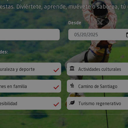
stas. Diviértete, aprende, muévete o saborea, tú 
Desde
des:
uraleza y deporte
Actividades culturales
nes en familia
Camino de Santiago
esibilidad
Turismo regenerativo