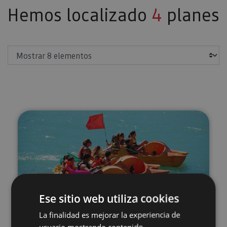
Hemos localizado
4
planes
Mostrar
Alquiler de piraguas e hidropeda
Ese sitio web utiliza cookies
02 ABR - 06 SEP
Alquiler de piraguas e
La finalidad es mejorar la experiencia de
usuario mostrando contenido