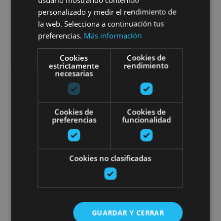
hidropedales
personalizado y medir el rendimiento de
la web. Selecciona a continuación tus
preferencias.
Más información
Cookies
Cookies de
Embalse de Alloz, Alloz
estrictamente
rendimiento
necesarias
Paseos en barco de vela
Cookies de
Cookies de
preferencias
funcionalidad
Cookies no clasificadas
02 MAY - 30 AGO
Paseos en barco de vela
GUARDAR Y CERRAR