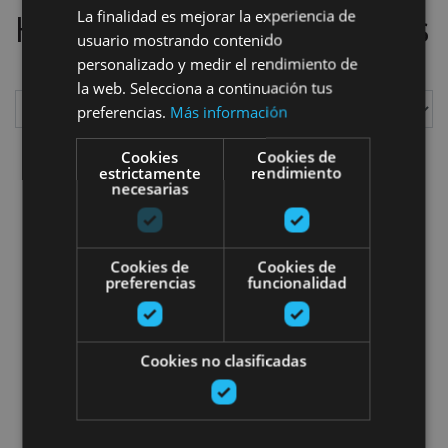
La finalidad es mejorar la experiencia de
Hemos localizado
2
planes
usuario mostrando contenido
personalizado y medir el rendimiento de
la web. Selecciona a continuación tus
preferencias.
Más información
Mostrar
Cookies
Cookies de
estrictamente
rendimiento
necesarias
IrriSarri Bike
Cookies de
Cookies de
preferencias
funcionalidad
Cookies no clasificadas
02 MAR - 03 NOV
IrriSarri Bike