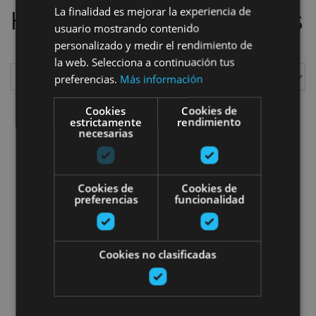
La finalidad es mejorar la experiencia de
Hemos localizado
2
planes
usuario mostrando contenido
personalizado y medir el rendimiento de
la web. Selecciona a continuación tus
preferencias.
Más información
Mostrar
Cookies
Cookies de
estrictamente
rendimiento
necesarias
IrriSarri Bike
Cookies de
Cookies de
preferencias
funcionalidad
Cookies no clasificadas
02 MAR - 03 NOV
IrriSarri Bike