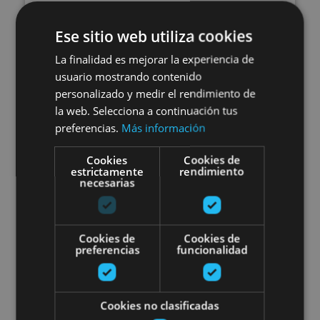
Ochagavía, Foz de Lumbier y
Ese sitio web utiliza cookies
Foz de Arbaiun
La finalidad es mejorar la experiencia de
usuario mostrando contenido
personalizado y medir el rendimiento de
la web. Selecciona a continuación tus
Foz de Arbaiun, Foz de Lumbier, Selva de Irati,
preferencias.
Más información
Ochagavía
Cookies
Cookies de
estrictamente
rendimiento
Excursiones guiadas por Navarra
necesarias
Cookies de
Cookies de
preferencias
funcionalidad
03 ENE - 31 DIC
Cookies no clasificadas