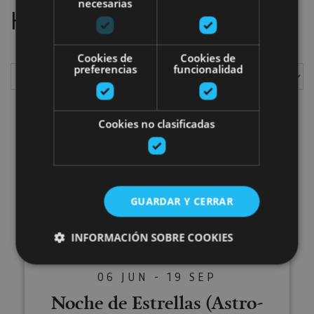
necesarias
Hemos localizado
1
planes
Cookies de
Cookies de
preferencias
funcionalidad
Mostrar
Cookies no clasificadas
Noche de Estrellas (Astro-Turi
GUARDAR Y CERRAR
INFORMACIÓN SOBRE COOKIES
06 JUN - 19 SEP
Cookies estrictamente necesarias
Noche de Estrellas (Astro-
Cookies de rendimiento