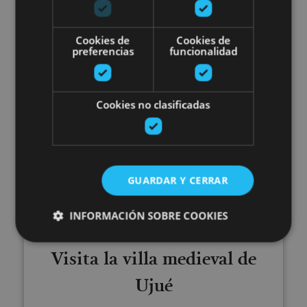
Cookies de
Cookies de
preferencias
funcionalidad
Olite, Palacio Real de Olite, Iglesia de Santa María
la Real (Olite)
Cookies no clasificadas
Visita la villa medieval de Ujué
GUARDAR Y CERRAR
INFORMACIÓN SOBRE COOKIES
01 ENE - 31 DIC
Visita la villa medieval de
Cookies estrictamente necesarias
Ujué
Cookies de rendimiento