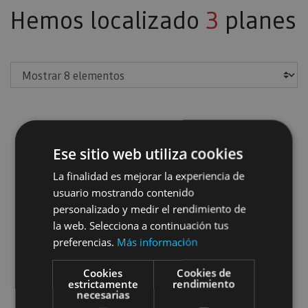
Hemos localizado
3
planes
Mostrar
Ese sitio web utiliza cookies
Visita guiada a Olite
La finalidad es mejorar la experiencia de
usuario mostrando contenido
personalizado y medir el rendimiento de
la web. Selecciona a continuación tus
preferencias.
Más información
01 ENE - 31 DIC
Cookies
Cookies de
estrictamente
rendimiento
Visita guiada a Olite
necesarias