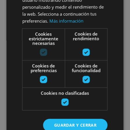
organizados
personalizado y medir el rendimiento de
la web. Selecciona a continuación tus
preferencias.
Más información
Cookies
Cookies de
Pamplona, Camino de Santiago, .
estrictamente
rendimiento
necesarias
Rutas por Navarra para grupos
Cookies de
Cookies de
preferencias
funcionalidad
Cookies no clasificadas
01 ENE - 31 DIC
Rutas por Navarra para grupos
GUARDAR Y CERRAR