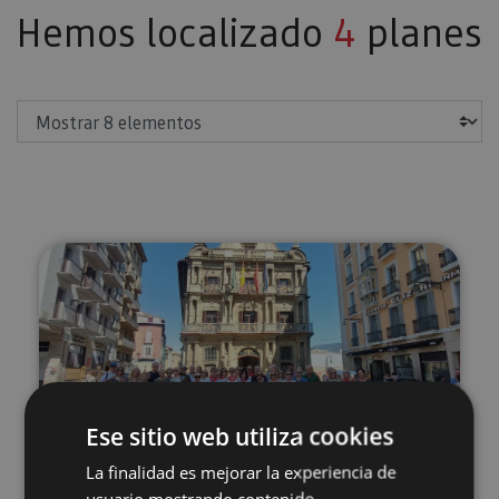
Hemos localizado
4
planes
Mostrar
Visita a Pamplona para grupos 
Ese sitio web utiliza cookies
01 ENE - 31 DIC
Visita a Pamplona para grupos
La finalidad es mejorar la experiencia de
usuario mostrando contenido