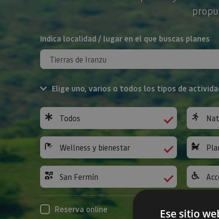
propue
BUSCAR
Indica localidad / lugar en el que buscas planes
Elige uno, varios o todos los tipos de activida
Todos
Nat
Wellness y bienestar
Pla
San Fermín
Acc
Reserva online
Ese sitio we