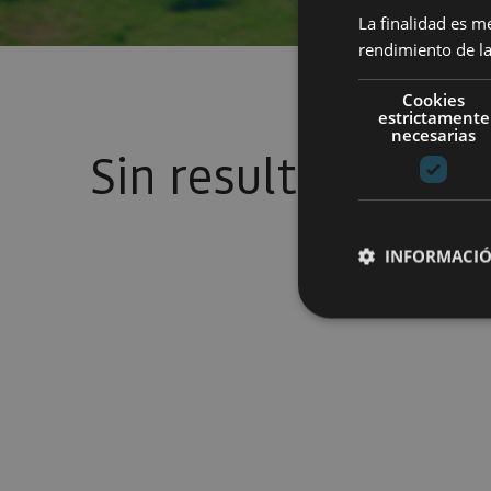
La finalidad es m
rendimiento de la
Cookies
estrictamente
necesarias
Sin resultados
INFORMACIÓ
Cookies estrictam
Las cookies estrictam
gestión de cuentas. E