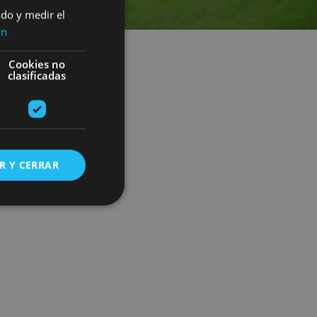
ado y medir el
ón
Cookies no
clasificadas
R Y CERRAR
s de funcionalidad
ión de usuario y la