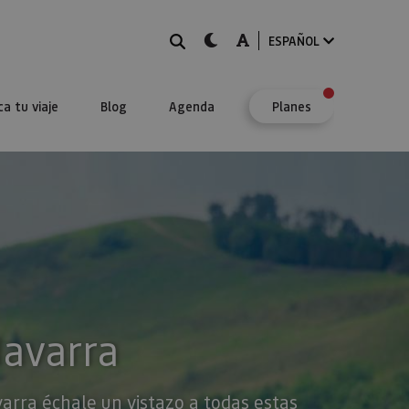
BUSCAR
dark-mode
A-mode
ESPAÑOL
ca tu viaje
Blog
Agenda
Planes
Navarra
varra échale un vistazo a todas estas