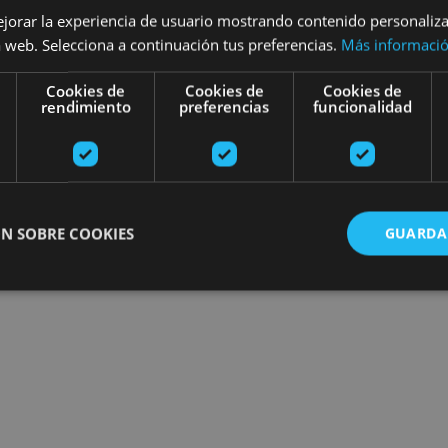
ejorar la experiencia de usuario mostrando contenido personaliz
Encuentra planes
 web. Selecciona a continuación tus preferencias.
Más informaci
Cookies de
Cookies de
Cookies de
rendimiento
preferencias
funcionalidad
N SOBRE COOKIES
GUARDA
ente necesarias
Cookies de rendimiento
Cookies de preferencias
Cookie
Cookies no clasificadas
ente necesarias permiten la funcionalidad principal del sitio web, como el inicio de ses
l sitio web no se puede utilizar correctamente sin las cookies estrictamente necesarias.
Proveedor
/