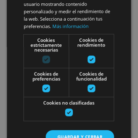
usuario mostrando contenido
personalizado y medir el rendimiento de
la web. Selecciona a continuación tus
Irurre, Centro Henri Lenaerts y Jardín de Paulette
preferencias.
Más información
Cookies
Cookies de
estrictamente
rendimiento
Visita guiada mielería La Sacrist
necesarias
Cookies de
Cookies de
preferencias
funcionalidad
01 ENE - 31 DIC
Cookies no clasificadas
Visita guiada mielería La
Sacristana
GUARDAR Y CERRAR