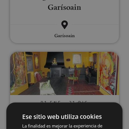
Garísoain
Garísoain
Visita guiada Casa Museo Henri 
01 ENE - 31 DIC
Visita guiada Casa Museo
Ese sitio web utiliza cookies
Henri Lenaerts
La finalidad es mejorar la experiencia de