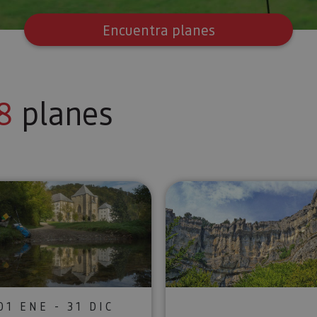
Encuentra planes
8
planes
gavía y Foces
Excursión a Orreaga/Roncesvalles - Camino de Santia
Excursión N
01 ENE - 31 DIC