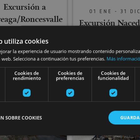
Excursión a
01 ENE - 31 DI
eaga/Roncesvalle
Excursión Naced
s - Camino de
del Urederra
b utiliza cookies
Santiago
ejorar la experiencia de usuario mostrando contenido personaliz
 web. Selecciona a continuación tus preferencias.
Más informaci
Cookies de
Cookies de
Cookies de
Orreaga/Roncesvalles,
rendimiento
preferencias
funcionalidad
Burguete, Camino de Santiago
Nacedero del Urederra, Baq
jué, Castillo de Javier y Monasterio de Leyre
Excursión a Valle del Baztan, Elizondo, Señorío de Be
Visita gui
N SOBRE COOKIES
GUARDA