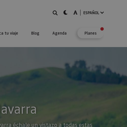
BUSCAR
dark-mode
A-mode
ESPAÑOL
ca tu viaje
Blog
Agenda
Planes
Navarra
varra échale un vistazo a todas estas