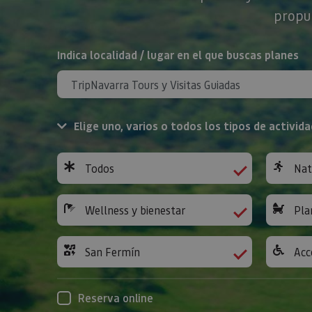
propue
BUSCAR
Indica localidad / lugar en el que buscas planes
Elige uno, varios o todos los tipos de activida
Todos
Nat
Wellness y bienestar
Pla
San Fermín
Acc
Reserva online