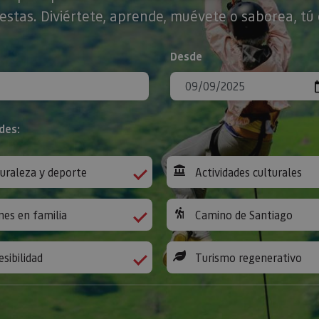
stas. Diviértete, aprende, muévete o saborea, tú 
Desde
des:
uraleza y deporte
Actividades culturales
nes en familia
Camino de Santiago
esibilidad
Turismo regenerativo