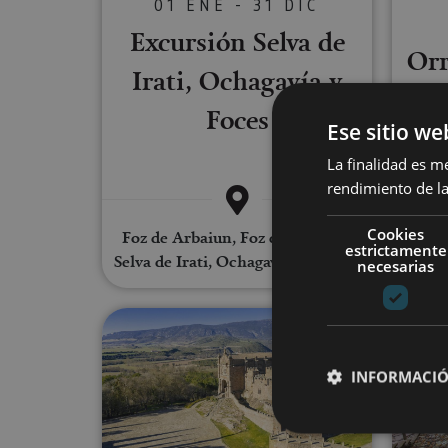
01 ENE - 31 DIC
Excursión Selva de
Orr
Irati, Ochagavía y
Foces
Ese sitio we
La finalidad es m
rendimiento de la
Cookies
Foz de Arbaiun, Foz de Lumbier,
estrictamente
Selva de Irati, Ochagavía, Lumbier
Auritz/
necesarias
Ruta Medieval Navarra: Olite, U
INFORMACIÓ