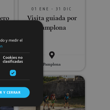
C
01 ENE - 31 DIC
ero
Visita guiada por
Pamplona
ado y medir el
ón
Cookies no
clasificadas
uedano
Pamplona
rtiz y Cuevas de Zugarramurdi
ada Pamplona al completo
Visita guiada privada a Pamplona
R Y CERRAR