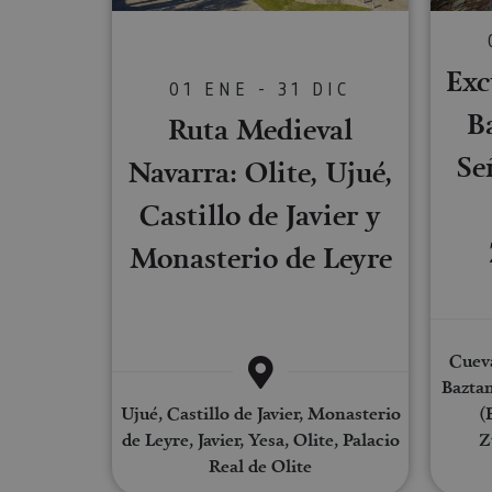
Cookies estrictam
Exc
01 ENE - 31 DIC
Las cookies estrictam
B
Ruta Medieval
gestión de cuentas. E
Se
Nombre
Navarra: Olite, Ujué,
CookieScriptConse
Castillo de Javier y
Monasterio de Leyre
JSESSIONID
COOKIE_SUPPORT
Cueva
Baztan
Ujué, Castillo de Javier, Monasterio
(
de Leyre, Javier, Yesa, Olite, Palacio
Z
Nombre
Real de Olite
Nombre
Nombre
_hjSession_3655069
Provee
Nombre
/
Domin