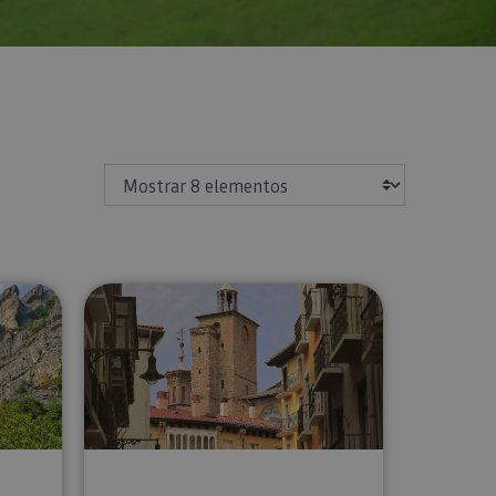
Mostrar
go
acedero del Urederra
Visita guiada por Pamplona