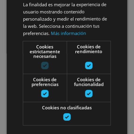
La finalidad es mejorar la experiencia de
Ujué, Castillo de Javier y
usuario mostrando contenido
Monasterio de Leyre
personalizado y medir el rendimiento de
la web. Selecciona a continuación tus
preferencias.
Más información
Cookies
Cookies de
Ujué, Castillo de Javier, Monasterio de Leyre, Javier,
estrictamente
rendimiento
necesarias
Yesa, Olite, Palacio Real de Olite
Excursión a Orreaga/Roncesvalle
Cookies de
Cookies de
preferencias
funcionalidad
Cookies no clasificadas
01 ENE - 31 DIC