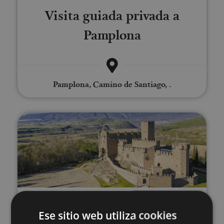
Visita guiada privada a
Pamplona
Pamplona, Camino de Santiago, .
Ruta Medieval Navarra: Olite, Uju
01 ENE - 31 DIC
Ese sitio web utiliza cookies
Ruta Medieval Navarra: Olite,