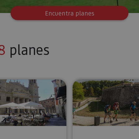
Encuentra planes
8
planes
jué, Castillo de Javier y Monasterio de Leyre
Visita guiada Pamplona al completo
Visita guia