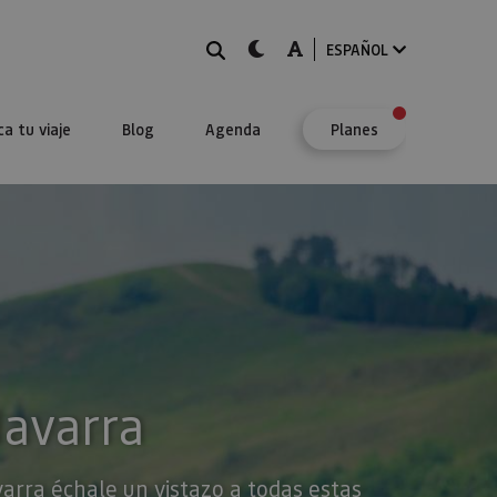
BUSCAR
dark-mode
A-mode
ESPAÑOL
ca tu viaje
Blog
Agenda
Planes
Navarra
varra échale un vistazo a todas estas