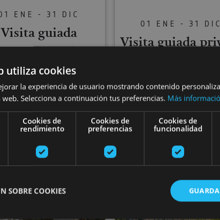
01 ENE - 31 DIC
01 ENE - 31 DI
Visita guiada
Visita guiada pri
Pamplona al
a Pamplona
completo
b utiliza cookies
ejorar la experiencia de usuario mostrando contenido personaliz
 web. Selecciona a continuación tus preferencias.
Más informaci
Cookies de
Cookies de
Cookies de
rendimiento
preferencias
funcionalidad
ona, Camino de Santiago, .
Pamplona, Camino de Santi
gavía y Foces
Excursión a Valle del Baztan, Elizondo, Señorío de Be
Excursión N
N SOBRE COOKIES
GUARDA