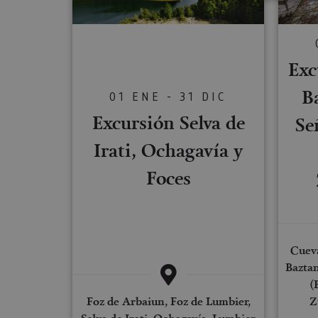
Cookies estrictam
Exc
Las cookies estrictam
gestión de cuentas. E
B
01 ENE - 31 DIC
Nombre
Excursión Selva de
Se
CookieScriptConse
Irati, Ochagavía y
Foces
JSESSIONID
COOKIE_SUPPORT
Cueva
Baztan
(
Nombre
Foz de Arbaiun, Foz de Lumbier,
Z
Nombre
Nombre
_hjSession_3655069
Provee