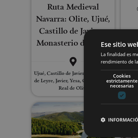
Ruta Medieval
Navarra: Olite, Ujué,
Castillo de Javier y
Monasterio de Leyre
Ese sitio we
La finalidad es m
rendimiento de la
Ujué, Castillo de Javier, Monasterio
Cookies
de Leyre, Javier, Yesa, Olite, Palacio
estrictamente
necesarias
Real de Olite
Pampl
Excursión Selva de Irati, Ocha
INFORMACIÓ