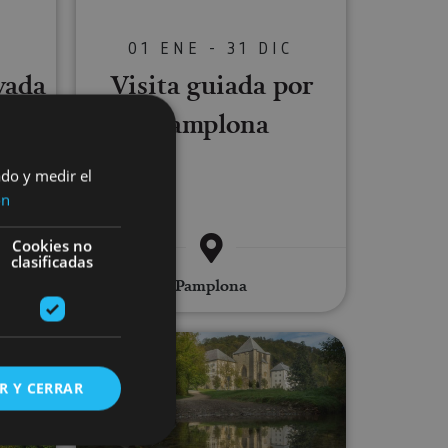
C
01 ENE - 31 DIC
vada
Visita guiada por
Pamplona
ado y medir el
ón
Cookies no
clasificadas
ago, .
Pamplona
rtiz y Cuevas de Zugarramurdi
acedero del Urederra
Excursión a Orreaga/Roncesvalles
R Y CERRAR