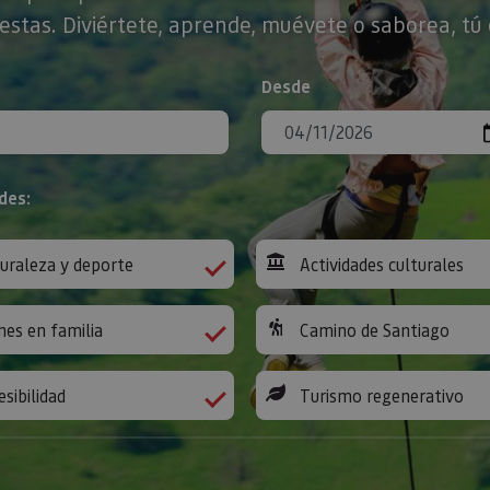
stas. Diviértete, aprende, muévete o saborea, tú 
Desde
des:
uraleza y deporte
Actividades culturales
nes en familia
Camino de Santiago
esibilidad
Turismo regenerativo