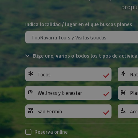
propue
BUSCAR
Indica localidad / lugar en el que buscas planes
Elige uno, varios o todos los tipos de activida
Todos
Nat
Wellness y bienestar
Pla
San Fermín
Acc
Reserva online