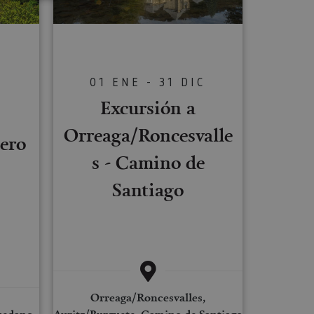
s de funcionalidad
ión de usuario y la
01 ENE - 31 DIC
Excursión a
C
Orreaga/Roncesvalle
ero
ookie para recordar
es de los visitantes.
s - Camino de
ookie-Script.com
Santiago
o general, utilizada
tiliza para
or parte del
 navegador del
Descripción
Orreaga/Roncesvalles,