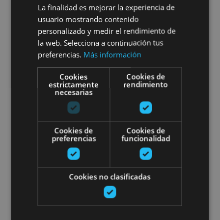
Orreaga/Roncesvalles -
La finalidad es mejorar la experiencia de
Camino de Santiago
usuario mostrando contenido
personalizado y medir el rendimiento de
la web. Selecciona a continuación tus
preferencias.
Más información
Orreaga/Roncesvalles, Auritz/Burguete, Camino de
Cookies
Cookies de
Santiago
estrictamente
rendimiento
necesarias
Visita guiada privada a Pamplon
Cookies de
Cookies de
preferencias
funcionalidad
Cookies no clasificadas
01 ENE - 31 DIC
Visita guiada privada a