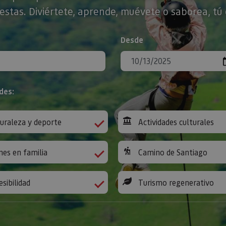
stas. Diviértete, aprende, muévete o saborea, tú 
Desde
des:
uraleza y deporte
Actividades culturales
nes en familia
Camino de Santiago
esibilidad
Turismo regenerativo