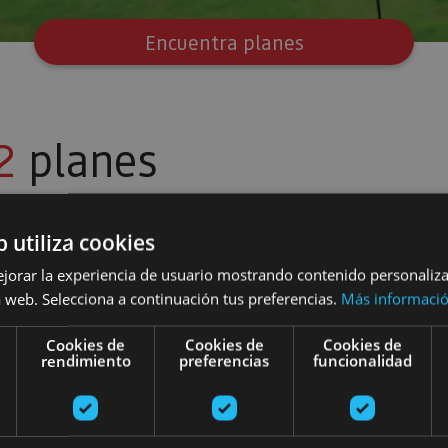
Encuentra planes
2
planes
b utiliza cookies
ioguía en Fitero
Visitas guiadas o libres Monasterio de Fitero
ejorar la experiencia de usuario mostrando contenido personaliz
 web. Selecciona a continuación tus preferencias.
Más informaci
Cookies de
Cookies de
Cookies de
rendimiento
preferencias
funcionalidad
01 ENE - 31 DIC