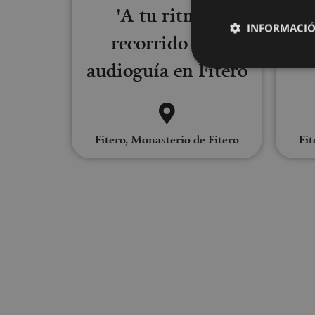
'A tu ritmo':
V
INFORMACIÓ
recorrido con
lib
audioguía en Fitero
Cookies estrictam
Fitero, Monasterio de Fitero
Fit
Las cookies estrictam
gestión de cuentas. E
Nombre
CookieScriptConse
JSESSIONID
COOKIE_SUPPORT