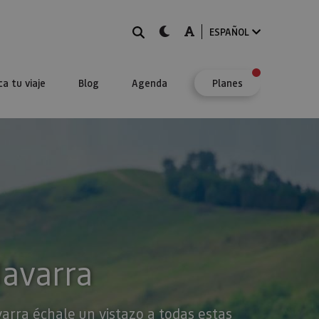
BUSCAR
dark-mode
A-mode
ESPAÑOL
ca tu viaje
Blog
Agenda
Planes
Navarra
varra échale un vistazo a todas estas