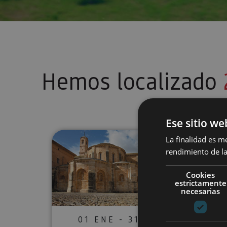
Hemos localizado
Ese sitio we
'A tu ritmo': recorrido con aud
La finalidad es m
rendimiento de la
Cookies
estrictamente
necesarias
01 ENE - 31 DIC