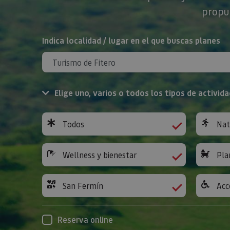
propue
BUSCAR
Indica localidad / lugar en el que buscas planes
Elige uno, varios o todos los tipos de activida
Todos
Nat
Wellness y bienestar
Pla
San Fermín
Acc
Reserva online