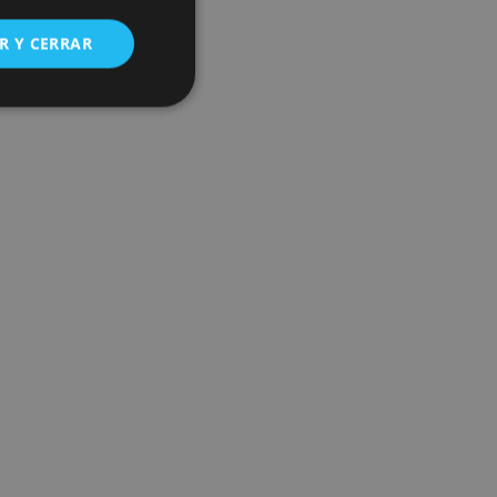
R Y CERRAR
s de funcionalidad
ión de usuario y la
ookie para recordar
es de los visitantes.
ookie-Script.com
o general, utilizada
tiliza para
or parte del
 navegador del