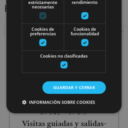
estrictamente
rendimiento
Hemos localizado
1
planes
necesarias
Cookies de
Cookies de
preferencias
funcionalidad
Mostrar
Cookies no clasificadas
Visitas guiadas y salidas- Centro
GUARDAR Y CERRAR
INFORMACIÓN SOBRE COOKIES
01 ENE - 31 DIC
Visitas guiadas y salidas-
Cookies estrictamente necesarias