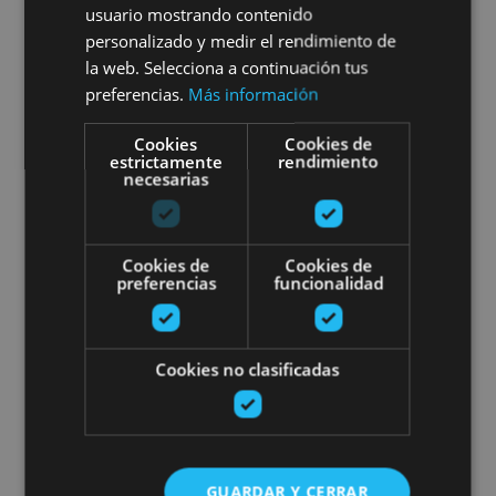
usuario mostrando contenido
Quaderna Vía
personalizado y medir el rendimiento de
la web. Selecciona a continuación tus
preferencias.
Más información
Igúzquiza
Cookies
Cookies de
estrictamente
rendimiento
necesarias
Cerveza y vino entre viñedos en
Cookies de
Cookies de
preferencias
funcionalidad
Cookies no clasificadas
01 ENE - 31 DIC
Cerveza y vino entre viñedos
en Bodegas Emilio Valerio
GUARDAR Y CERRAR