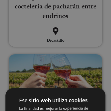
coctelería de pacharán entre
endrinos
Dicastillo
Enoturismo en Bodegas Quadern
01 ENE - 31 DIC
Ese sitio web utiliza cookies
Enoturismo en Bodegas
La finalidad es mejorar la experiencia de