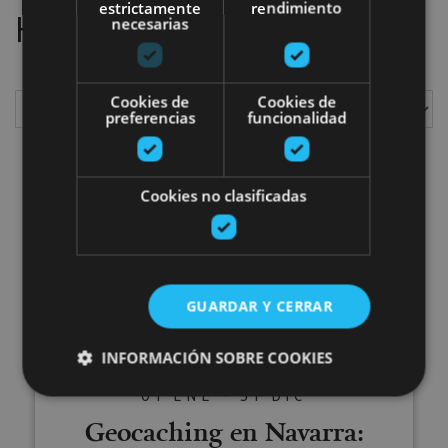
estrictamente
rendimiento
Hemos localizado
1
planes
necesarias
Cookies de
Cookies de
preferencias
funcionalidad
Mostrar
Cookies no clasificadas
Geocaching en Navarra: descubre
GUARDAR Y CERRAR
INFORMACIÓN SOBRE COOKIES
01 ENE - 31 DIC
Geocaching en Navarra:
Cookies estrictamente necesarias