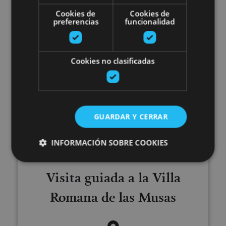
Cookies de
Cookies de
preferencias
funcionalidad
Olite, Palacio Real de Olite
Cookies no clasificadas
Visita guiada a la Villa Romana 
GUARDAR Y CERRAR
INFORMACIÓN SOBRE COOKIES
01 ENE - 31 DIC
Visita guiada a la Villa
Cookies estrictamente necesarias
Romana de las Musas
Cookies de rendimiento
Cookies de preferencias
Cookies de funcionalidad