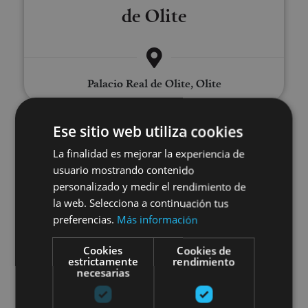
de Olite
Palacio Real de Olite, Olite
Ese sitio web utiliza cookies
Visita guiada al Palacio Real de O
La finalidad es mejorar la experiencia de
usuario mostrando contenido
personalizado y medir el rendimiento de
la web. Selecciona a continuación tus
preferencias.
Más información
01 ENE - 31 DIC
Cookies
Cookies de
estrictamente
rendimiento
Visita guiada al Palacio Real
necesarias
de Olite