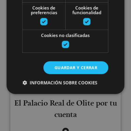
Cookies de
Cookies de
preferencias
funcionalidad
Olite, Palacio Real de Olite
Cookies no clasificadas
El Palacio Real de Olite por tu c
GUARDAR Y CERRAR
INFORMACIÓN SOBRE COOKIES
01 ENE - 31 DIC
El Palacio Real de Olite por tu
Cookies estrictamente necesarias
cuenta
Cookies de rendimiento
Cookies de preferencias
Cookies de funcionalidad