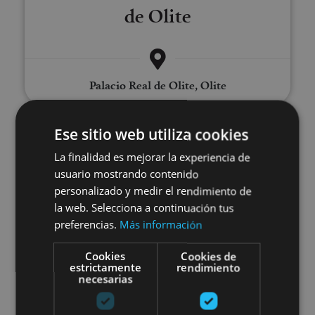
de Olite
Palacio Real de Olite, Olite
Ese sitio web utiliza cookies
Visita guiada al Palacio Real de O
La finalidad es mejorar la experiencia de
usuario mostrando contenido
personalizado y medir el rendimiento de
la web. Selecciona a continuación tus
preferencias.
Más información
01 ENE - 31 DIC
Cookies
Cookies de
estrictamente
rendimiento
Visita guiada al Palacio Real
necesarias
de Olite