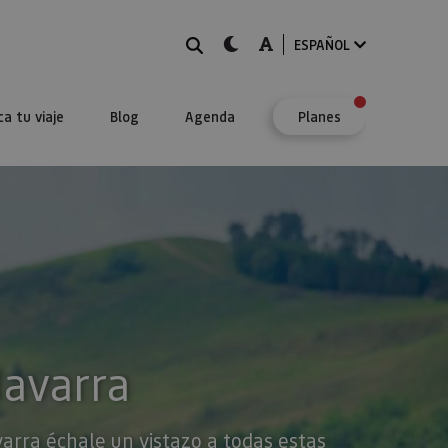
BUSCAR
dark-mode
A-mode
ESPAÑOL
ca tu viaje
Blog
Agenda
Planes
Navarra
varra échale un vistazo a todas estas