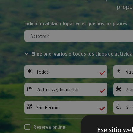
propue
BUSCAR
Indica localidad / lugar en el que buscas planes
Elige uno, varios o todos los tipos de activida
Todos
Nat
Wellness y bienestar
Pla
San Fermín
Acc
Reserva online
Ese sitio we