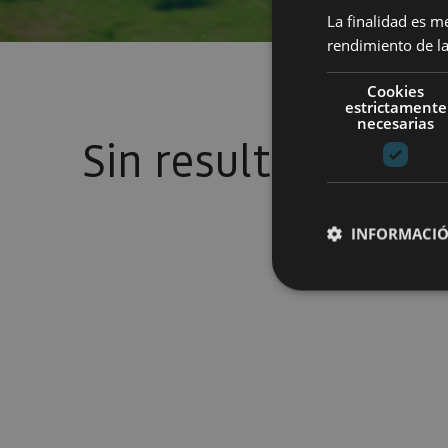
La finalidad es m
rendimiento de la
Cookies
estrictamente
necesarias
Sin resultados
INFORMACIÓ
Cookies estrictam
Las cookies estrictam
gestión de cuentas. E