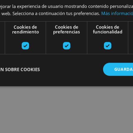
ejorar la experiencia de usuario mostrando contenido personaliz
Encuentra planes
 web. Selecciona a continuación tus preferencias.
Más informaci
Cookies de
Cookies de
Cookies de
rendimiento
preferencias
funcionalidad
N SOBRE COOKIES
GUARDA
ente necesarias
Cookies de rendimiento
Cookies de preferencias
Cookie
Cookies no clasificadas
ente necesarias permiten la funcionalidad principal del sitio web, como el inicio de ses
l sitio web no se puede utilizar correctamente sin las cookies estrictamente necesarias.
Proveedor
/