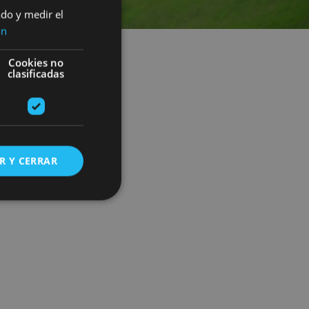
ado y medir el
ón
Cookies no
clasificadas
R Y CERRAR
s de funcionalidad
ión de usuario y la