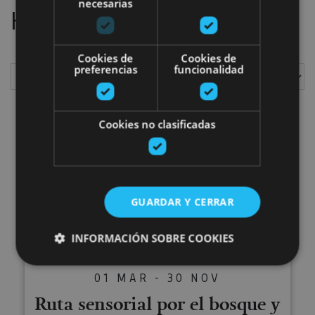
necesarias
Hemos localizado
1
planes
Cookies de
Cookies de
preferencias
funcionalidad
Mostrar
Cookies no clasificadas
Ruta sensorial por el bosque y l
GUARDAR Y CERRAR
INFORMACIÓN SOBRE COOKIES
01 MAR - 30 NOV
Cookies estrictamente necesarias
Ruta sensorial por el bosque y
Cookies de rendimiento