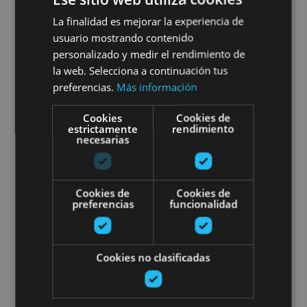
de la pelota vasca
La finalidad es mejorar la experiencia de
usuario mostrando contenido
personalizado y medir el rendimiento de
la web. Selecciona a continuación tus
Pamplona
preferencias.
Más información
Cookies
Cookies de
Visita guiada. Del juego directo 
estrictamente
rendimiento
necesarias
Cookies de
Cookies de
preferencias
funcionalidad
01 ENE - 31 DIC
Visita guiada. Del juego
Cookies no clasificadas
directo de pelota al juego