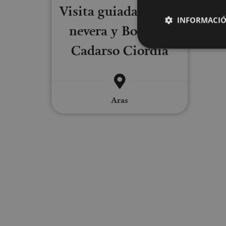
Visita guiada de una
INFORMACIÓ
nevera y Bodegas
Cadarso Ciordia
Cookies estrictam
Aras
Las cookies estrictam
gestión de cuentas. E
Nombre
CookieScriptConse
JSESSIONID
COOKIE_SUPPORT