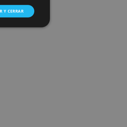
R Y CERRAR
s de funcionalidad
ión de usuario y la
ookie para recordar
es de los visitantes.
ookie-Script.com
o general, utilizada
tiliza para
or parte del
 navegador del