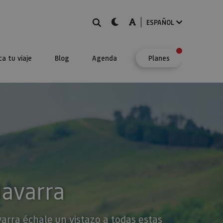
BUSCAR
dark-mode
A-mode
ESPAÑOL
ca tu viaje
Blog
Agenda
Planes
Navarra
varra échale un vistazo a todas estas