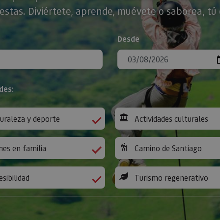
stas. Diviértete, aprende, muévete o saborea, tú 
Desde
des:
uraleza y deporte
Actividades culturales
nes en familia
Camino de Santiago
esibilidad
Turismo regenerativo