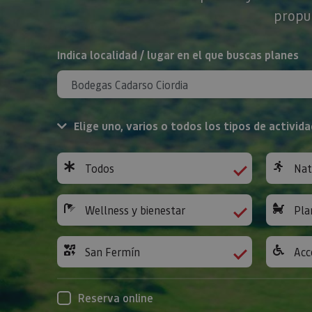
propue
BUSCAR
Indica localidad / lugar en el que buscas planes
Elige uno, varios o todos los tipos de activida
Todos
Nat
Wellness y bienestar
Pla
San Fermín
Acc
Reserva online