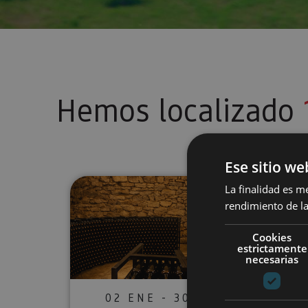
Hemos localizado
Ese sitio we
Visita guiada de una nevera y 
La finalidad es m
rendimiento de la
Cookies
estrictamente
necesarias
02 ENE - 30 DIC