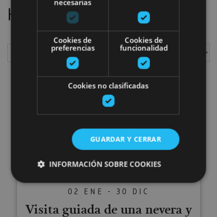
necesarias
Hemos localizado
1
planes
Cookies de
Cookies de
preferencias
funcionalidad
Mostrar
Cookies no clasificadas
Visita guiada de una nevera y Bo
GUARDAR Y CERRAR
INFORMACIÓN SOBRE COOKIES
02 ENE - 30 DIC
Cookies estrictamente necesarias
Visita guiada de una nevera y
Cookies de rendimiento