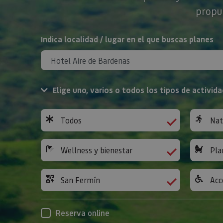
propue
BUSCAR
Indica localidad / lugar en el que buscas planes
Elige uno, varios o todos los tipos de activida
Todos
Nat
Wellness y bienestar
Pla
San Fermín
Acc
Reserva online