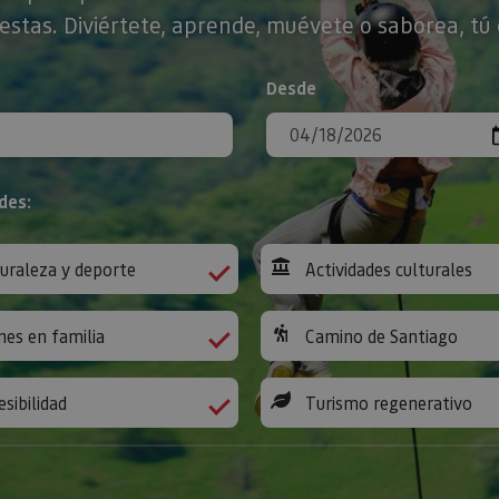
stas. Diviértete, aprende, muévete o saborea, tú 
Desde
des:
uraleza y deporte
Actividades culturales
nes en familia
Camino de Santiago
esibilidad
Turismo regenerativo