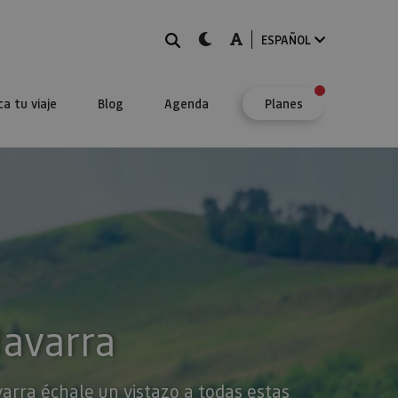
BUSCAR
dark-mode
A-mode
ESPAÑOL
ca tu viaje
Blog
Agenda
Planes
Navarra
varra échale un vistazo a todas estas