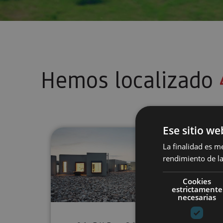
Hemos localizado
Ese sitio we
Bienestar y desconexión en la
La finalidad es m
rendimiento de la
Cookies
estrictamente
necesarias