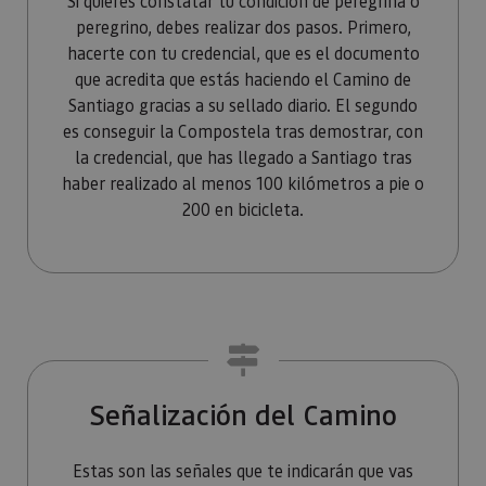
Si quieres constatar tu condición de peregrina o
Piwik. Se 
para ayud
peregrino, debes realizar dos pasos. Primero,
los propi
hacerte con tu credencial, que es el documento
de sitios
rastrear e
que acredita que estás haciendo el Camino de
comport
de los vis
Santiago gracias a su sellado diario. El segundo
y medir e
rendimie
es conseguir la Compostela tras demostrar, con
sitio. Es 
la credencial, que has llegado a Santiago tras
cookie de
patrón, d
haber realizado al menos 100 kilómetros a pie o
prefijo _
es seguid
200 en bicicleta.
una serie
de númer
letras, qu
cree que 
código d
referenci
el domin
configura
cookie.
_pk_id.59.3f34
www.visitnavarra.es
1 año
Este nom
cookie es
asociado 
Señalización del Camino
platafor
análisis 
código ab
Piwik. Se 
Estas son las señales que te indicarán que vas
para ayud