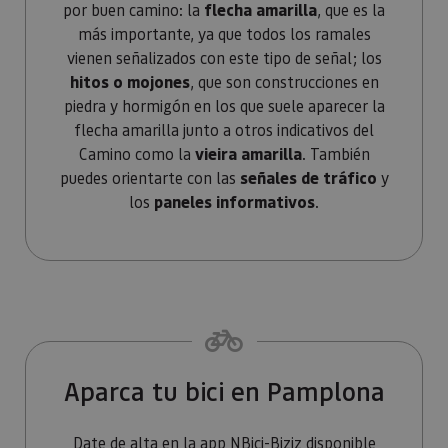
los propi
por buen camino: la
flecha amarilla
, que es la
de sitios
más importante, ya que todos los ramales
rastrear e
comport
vienen señalizados con este tipo de señal; los
de los vis
y medir e
hitos o mojones
, que son construcciones en
rendimie
piedra y hormigón en los que suele aparecer la
sitio. Es 
cookie de
flecha amarilla junto a otros indicativos del
patrón, d
prefijo _p
Camino como la
vieira amarilla
. También
seguido 
serie cort
puedes orientarte con las
señales de tráfico
y
números 
los
paneles informativos
.
letras, qu
cree que 
código d
referenci
el domin
configura
cookie.
pageviewCount
.visitnavarra.es
1 día
Esta cook
utiliza pa
contar y r
Organiza tu viaje por el Camino 
las vistas
página p
Aparca tu bici en Pamplona
usuario 
su visita 
mejorar y
personali
Date de alta en la app
NBici-Biziz
disponible
experienc