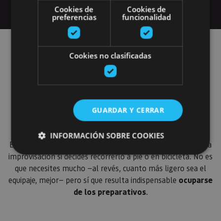
Cookies de
Cookies de
preferencias
funcionalidad
Organiza tu viaje
Cookies no clasificadas
por el Camino de
Santiago
GUARDAR Y CERRAR
INFORMACIÓN SOBRE COOKIES
El Camino de Santiago es un viaje que no conviene dejar a la
improvisación si decides recorrerlo a pie o en bicicleta. No es
que necesites mucho —al revés, cuanto más ligero sea el
Cookies estrictamente necesarias
equipaje, mejor— pero sí que resulta indispensable
ocuparse
Cookies de rendimiento
de los preparativos
.
Cookies de preferencias
Cookies de funcionalidad