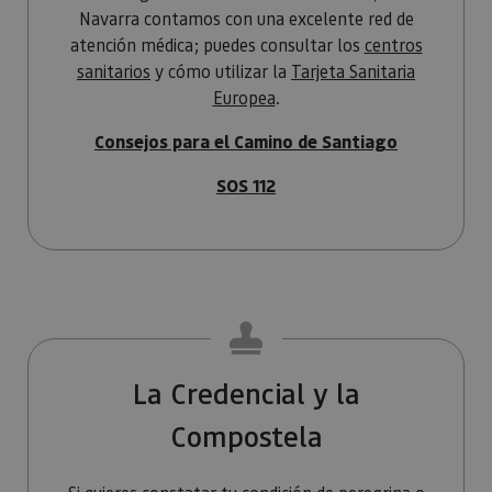
asignand
Navarra contamos con una excelente red de
número
generado
atención médica; puedes consultar los
centros
aleatori
como
sanitarios
y cómo utilizar la
Tarjeta Sanitaria
identific
Europea
.
cliente. S
incluye e
solicitud
Consejos para el Camino de Santiago
página e
sitio y se 
para calcu
SOS 112
datos de
visitantes
sesiones 
campañas
los infor
análisis d
_ga_V2BZ6ZS61P
.visitnavarra.es
1 año 1 mes
Google An
utiliza es
cookie pa
mantener
estado de
sesión.
La Credencial y la
_pk_ses.59.3f34
www.visitnavarra.es
30 minutos
Este nom
cookie es
Compostela
asociado 
platafor
análisis 
código ab