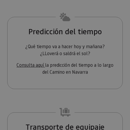
Oracle
sesi
Corporation
Política de Privacidad de Google
plat
www.visitnavarra.es
prop
gene
utili
sitio
en JS
Predicción del tiempo
Nor
se ut
mant
sesi
¿Qué tiempo va a hacer hoy y mañana?
usua
¿LLoverá o saldrá el sol?
anón
parte
servi
Consulta aquí
la predicción del tiempo a lo largo
COOKIE_SUPPORT
www.visitnavarra.es
1 año
Esta
del Camino en Navarra
utili
deter
nave
usua
cook
Proveedor
/
Nombre
Vencimient
Proveedor
Dominio
/
Nombre
Vencimiento
Descripc
Transporte de equipaje
Proveedor
Dominio
/
Nombre
Vencimiento
Descripc
_hjSession_3655069
.visitnavarra.es
30 minutos