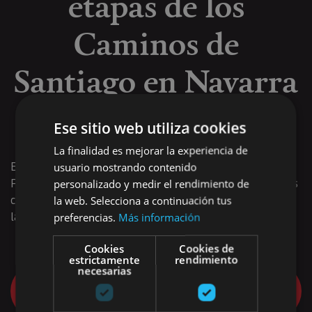
etapas de los
Caminos de
Santiago en Navarra
en Wikiloc
Ese sitio web utiliza cookies
La finalidad es mejorar la experiencia de
Encontrarás información sobre los tramos del Camino
usuario mostrando contenido
Francés, su ramal aragonés y sobre otros caminos menores
personalizado y medir el rendimiento de
como el Camino Baztanés, la Ruta del Ebro y el Camino de
la web. Selecciona a continuación tus
la Sakana.
preferencias.
Más información
Cookies
Cookies de
estrictamente
rendimiento
necesarias
Quiero iniciar mi Camino de Santiago en
Navarra