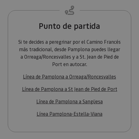
Cookies no clasificadas
Las cookies estrictamente necesarias permiten la
funcionalidad principal del sitio web, como el inicio
Punto de partida
de sesión de usuario y la gestión de cuentas. El sitio
web no se puede utilizar correctamente sin las
cookies estrictamente necesarias.
Si te decides a peregrinar por el Camino Francés
Proveedor
/
más tradicional, desde Pamplona puedes llegar
Nombre
Vencimiento
Desc
Dominio
a Orreaga/Roncesvalles y a St. Jean de Pied de
CookieScriptConsent
1 mes
El se
CookieScript
Port en autocar.
Cook
www.visitnavarra.es
Scri
utili
Línea de Pamplona a Orreaga/Roncesvalles
cook
recor
pref
Línea de Pamplona a St Jean de Pied de Port
cons
de c
los v
Línea de Pamplona a Sangüesa
Es n
que 
de c
Línea Pamplona-Estella-Viana
Cook
Scri
func
corr
JSESSIONID
Sesión
Cook